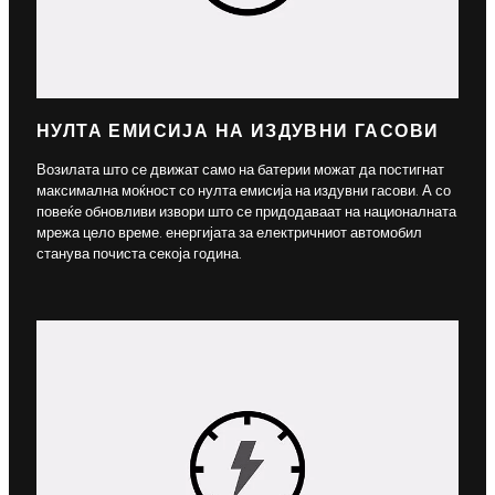
НУЛТА ЕМИСИЈА НА ИЗДУВНИ ГАСОВИ
Возилата што се движат само на батерии можат да постигнат
максимална моќност со нулта емисија на издувни гасови. А со
повеќе обновливи извори што се придодаваат на националната
мрежа цело време. енергијата за електричниот автомобил
станува почиста секоја година.