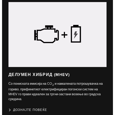
ДЕЛУМЕН ХИБРИД (MHEV)
Со пониската емисија на CO
и намалената потрошувачка на
2
гориво, префинетиот електрифициран погонски систем на
MHEV го прави идеален за тргни-застани возење во градска
средина.
ДОЗНАЈТЕ ПОВЕЌЕ