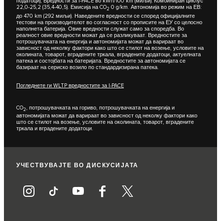
податоци); Вредности за I-PACE во kWh/100 km (миљи): Комбиниран циклус
22,0-25,2 (35,4-40,5). Емисија на CO
0 g/km. Автономија во режим на ЕВ:
2
до 470 km (292 миљи). Наведените вредности се според официјалните
тестови на производителот во согласност со прописите на ЕУ со целосно
наполнета батерија. Овие вредности служат само за споредба. Во
реалност овие вредности можат да се разликуваат. Вредностите за
потрошувачката на енергија и автономијата можат да варираат во
зависност од неколку фактори како што се стилот на возење, условите на
околината, товарот, вградените тркала, вградените додатоци, актуелната
патека и состојбата на батеријата. Вредностите за автономијата се
базираат на сериско возило по стандардизирана патека.
Погледнете ги WLTP вредностите за I-PACE
CO
, потрошувачката на гориво, потрошувачката на енергија и
2
автономијата можат да варираат во зависност од неколку фактори како
што се стилот на возење, условите на околината, товарот, вградените
тркала и вградените додатоци.
УЧЕСТВУВАЈТЕ ВО ДИСКУСИЈАТА