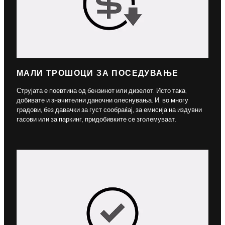
МАЛИ ТРОШОЦИ ЗА ПОСЕДУВАЊЕ
Струјата е поевтина од бензинот или дизелот. Исто така,
добивате и значителни даночни олеснувања. И, во многу
градови, без давачки за густ сообраќај, за емисија на издувни
гасови или за паркинг, придобивките се зголемуваат.