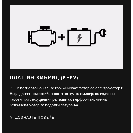
ПЛАГ-ИН ХИБРИД (PHEV)
PHEV возилата на Jaguar комбинираат мотор со електромотор и
Ви ја даваат флексибилноста на нулта емисија на издувни
гасови при секојдневни релации со перформансите на
бензински мотор за подолги патувања.
ДОЗНАЈТЕ ПОВЕЌЕ