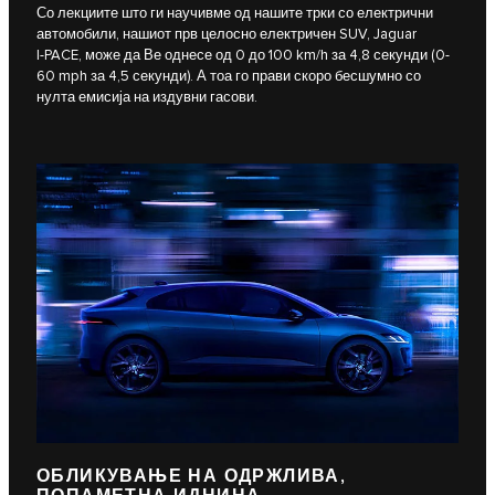
Со лекциите што ги научивме од нашите трки со електрични
автомобили, нашиот прв целосно електричен SUV, Jaguar
I‑PACE, може да Ве однесе од 0 до 100 km/h за 4,8 секунди (0-
60 mph за 4,5 секунди). А тоа го прави скоро бесшумно со
нулта емисија на издувни гасови.
ОБЛИКУВАЊЕ НА ОДРЖЛИВА,