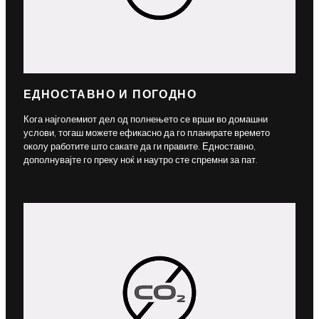
ЕДНОСТАВНО И ПОГОДНО
Кога најголемиот дел од полнењето се врши во домашни
услови, тогаш можете ефикасно да го планирате времето
околу работите што сакате да ги правите. Едноставно,
дополнувајте го преку ноќ и наутро сте спремни за пат.