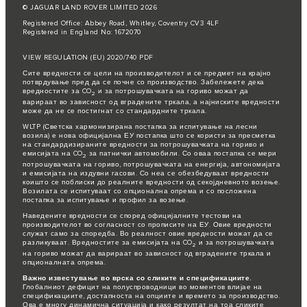
© JAGUAR LAND ROVER LIMITED 2026
Registered Office: Abbey Road, Whitley, Coventry CV3 4LF
Registered in England No: 1672070
VIEW REGULATION (EU) 2020/740 PDF
Сите вредности се цели на производителот и се предмет на крајно
потврдување пред да се почне со производство. Забележете дека
вредностите за CO
и за потрошувачката на гориво можат да
2
варираат во зависност од вградените тркала, а најниските вредности
може да не се постигнат со стандардните тркала.
WLTP (Светска хармонизирана постапка за испитување на лесни
возила) е нова официјална ЕУ постапка што се користи за пресметка
на стандардизираните вредности за потрошувачката на гориво и
емисијата на CO
за патнички автомобили. Со оваа постапка се мери
2
потрошувачката на гориво, потрошувачката на енергија, автономијата
и емисијата на издувни гасови. Со неа се обезбедуваат вредности
коишто се поблиски до реалните вредности од секојдневното возење.
Возилата се испитуваат со опционална опрема и со посложена
постапка за испитување и профил за возење.
Наведените вредности се според официјалните тестови на
производителот во согласност со прописите на ЕУ. Овие вредности
служат само за споредба. Во реалност овие вредности можат да се
разликуваат. Вредностите за емисијата на CO
и за потрошувачката
2
на гориво можат да варираат во зависност од вградените тркала и
опционалната опрема.
Важно известување во врска со сликите и спецификациите.
Глобалниот дефицит на полуспроводници во моментов влијае на
спецификациите, достапноста на опциите и времето за производство.
Ова е многу динамична ситуација и како резултат на тоа сликите