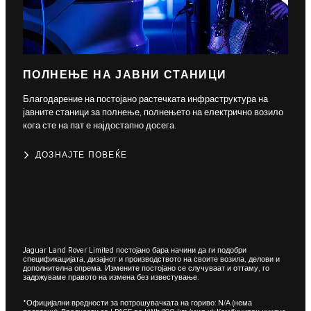
ПОЛНЕЊЕ НА ЈАВНИ СТАНИЦИ
Благодарение на постојано растечката инфраструктура на
јавните станици за полнење, полнењето на електрично возило
кога сте на пат е најдостапно досега.
ДОЗНАЈТЕ ПОВЕЌЕ
Jaguar Land Rover Limited постојано бара начини да ги подобри
спецификацијата, дизајнот и производството на своите возила, делови и
дополнителна опрема. Измените постојано се случуваат и оттаму, го
задржуваме правото на измена без известување.
*Официјални вредности за потрошувачката на гориво: N/A (нема