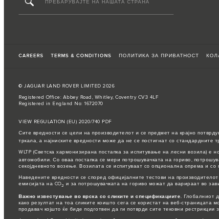
CAREERS
TERMS & CONDITIONS
ПОЛИТИКА ЗА ПРИВАТНОСТ
КОЛ
© JAGUAR LAND ROVER LIMITED 2026
Registered Office: Abbey Road, Whitley, Coventry CV3 4LF
Registered in England No: 1672070
VIEW REGULATION (EU) 2020/740 PDF
Сите вредности се цели на производителот и се предмет на крајно потврду
тркала, а најниските вредности може да не се постигнат со стандардните т
WLTP (Светска хармонизирана постапка за испитување на лесни возила) е н
автомобили. Со оваа постапка се мери потрошувачката на гориво, потрошув
секојдневното возење. Возилата се испитуваат со опционална опрема и со 
Наведените вредности се според официјалните тестови на производителот 
емисијата на CO
и за потрошувачката на гориво можат да варираат во зав
2
Важно известување во врска со сликите и спецификациите.
Глобалниот д
како резултат на тоа сликите коишто сега се користат на веб-страницата 
продавач којшто ќе биде подготвен да ги потврди сите тековни рестрикции 