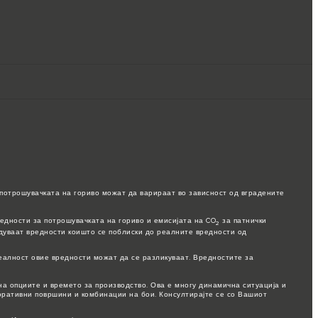
потрошувачката на гориво можат да варираат во зависност од вградените
едности за потрошувачката на гориво и емисијата на CO
за патнички
2
едуваат вредности коишто се поблиски до реалните вредности од
еалност овие вредности можат да се разликуваат. Вредностите за
а опциите и времето за производство. Ова е многу динамична ситуација и
коративни површини и комбинации на бои. Консултирајте се со Вашиот