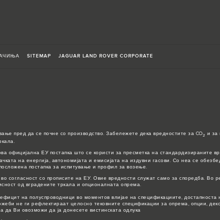
АЧИЊА
SITEMAP
JAGUAR LAND ROVER CORPORATE
вање пред да се почне со производство. Забележете дека вредностите за CO
и за 
2
ркала.
ова официјална ЕУ постапка што се користи за пресметка на стандардизираните вр
ачката на енергија, автономијата и емисијата на издувни гасови. Со неа се обезб
посложена постапка за испитување и профил за возење.
во согласност со прописите на ЕУ. Овие вредности служат само за споредба. Во р
исност од вградените тркала и опционалната опрема.
ефицит на полуспроводници во моментов влијае на спецификациите, достапноста н
можеби не ги рефлектираат целосно тековните спецификации за опрема, опции, де
за да Ви овозможи да ја донесете вистинската одлука