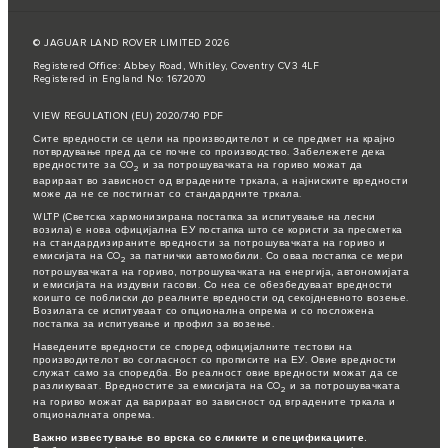
© JAGUAR LAND ROVER LIMITED 2026
Registered Office: Abbey Road, Whitley, Coventry CV3 4LF
Registered in England No: 1672070
VIEW REGULATION (EU) 2020/740 PDF
Сите вредности се цели на производителот и се предмет на крајно
потврдување пред да се почне со производство. Забележете дека
вредностите за CO
и за потрошувачката на гориво можат да
2
варираат во зависност од вградените тркала, а најниските вредности
може да не се постигнат со стандардните тркала.
WLTP (Светска хармонизирана постапка за испитување на лесни
возила) е нова официјална ЕУ постапка што се користи за пресметка
на стандардизираните вредности за потрошувачката на гориво и
емисијата на CO
за патнички автомобили. Со оваа постапка се мери
2
потрошувачката на гориво, потрошувачката на енергија, автономијата
и емисијата на издувни гасови. Со неа се обезбедуваат вредности
коишто се поблиски до реалните вредности од секојдневното возење.
Возилата се испитуваат со опционална опрема и со посложена
постапка за испитување и профил за возење.
Наведените вредности се според официјалните тестови на
производителот во согласност со прописите на ЕУ. Овие вредности
служат само за споредба. Во реалност овие вредности можат да се
разликуваат. Вредностите за емисијата на CO
и за потрошувачката
2
на гориво можат да варираат во зависност од вградените тркала и
опционалната опрема.
Важно известување во врска со сликите и спецификациите.