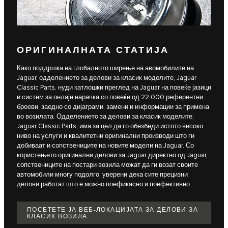
ОРИГИНАЛНАТА СТАТИЈА
Како поддршка на глобалното ширење на авомобилите на
Jaguar, одделението за делови за класик моделите, Jaguar
Classic Parts, нуди катлошки преглед на Jaguar на повеќе јазици
и систем за онлајн нарачка со повеќе од 22.000 референтни
броеви, заедно со дијаграми, замени и информации за примена
во возилата. Одделението за делови за класик моделите,
Jaguar Classic Parts, има за цел да го обезбеди истото високо
ниво на услуги и квалитетни оригинални производи што ги
добиваат и сопствениците на новите модели на Jaguar. Со
користењето оригинални делови за Jaguar директно од Jaguar,
сопствениците на постари возила можат да ги возат своите
автомобили многу подолго, уверени дека сите прецизни
делови работат што е можно поефикасно и поефективно.
ПОСЕТЕТЕ ЈА ВЕБ-ЛОКАЦИЈАТА ЗА ДЕЛОВИ ЗА
КЛАСИК ВОЗИЛА