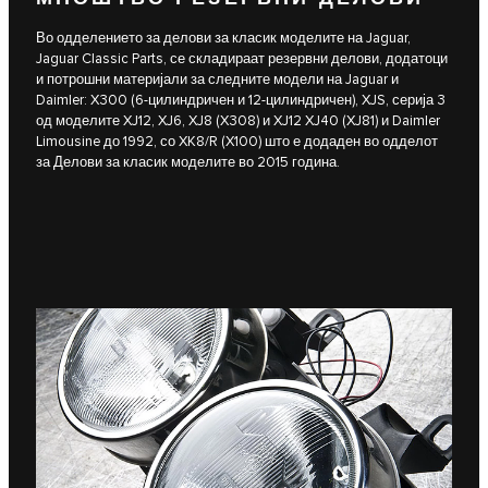
Во одделението за делови за класик моделите на Jaguar,
Jaguar Classic Parts, се складираат резервни делови, додатоци
и потрошни материјали за следните модели на Jaguar и
Daimler: X300 (6-цилиндричен и 12-цилиндричен), XJS, серија 3
од моделите XJ12, XJ6, XJ8 (X308) и XJ12 XJ40 (XJ81) и Daimler
Limousine до 1992, со XK8/R (X100) што е додаден во одделот
за Делови за класик моделите во 2015 година.