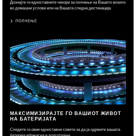
Дознајте ги едноставните чекори за полнење на Вашето возило
во домашни услови или на Вашата следна дестинација.
ПОЛНЕЊЕ
МАКСИМИЗИРАЈТЕ ГО ВАШИОТ ЖИВОТ
НА БАТЕРИЈАТА
Следете ги овие едноставни совети за да ја одржите вашата
батерија ефикасна и долготрајна.