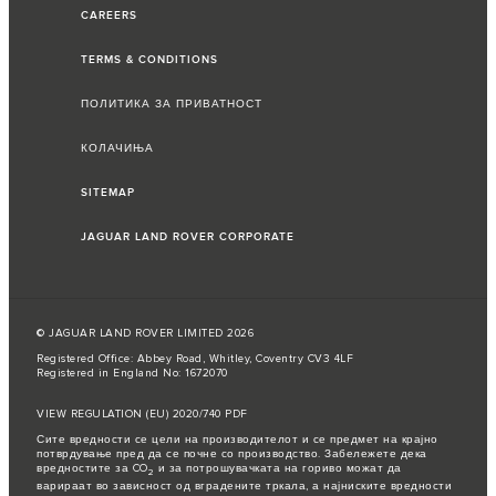
CAREERS
TERMS & CONDITIONS
ПОЛИТИКА ЗА ПРИВАТНОСТ
КОЛАЧИЊА
SITEMAP
JAGUAR LAND ROVER CORPORATE
© JAGUAR LAND ROVER LIMITED 2026
Registered Office: Abbey Road, Whitley, Coventry CV3 4LF
Registered in England No: 1672070
VIEW REGULATION (EU) 2020/740 PDF
Сите вредности се цели на производителот и се предмет на крајно
потврдување пред да се почне со производство. Забележете дека
вредностите за CO
и за потрошувачката на гориво можат да
2
варираат во зависност од вградените тркала, а најниските вредности