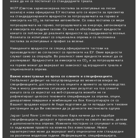
може да не се постигнат со стандардните тркала.
WLTP (Светска хармонизирана постапка за испитување на лесни
возила) е нова официјална ЕУ постапка што се користи за пресметка
на стандардизираните вредности за потрошувачката на гориво и
емисијата на CO
за патнички автомобили. Со оваа постапка се мери
2
потрошувачката на гориво, потрошувачката на енергија, автономијата
и емисијата на издувни гасови. Со неа се обезбедуваат вредности
коишто се поблиски до реалните вредности од секојдневното возење.
Возилата се испитуваат со опционална опрема и со посложена
постапка за испитување и профил за возење.
Наведените вредности се според официјалните тестови на
производителот во согласност со прописите на ЕУ. Овие вредности
служат само за споредба. Во реалност овие вредности можат да се
разликуваат. Вредностите за емисијата на CO
и за потрошувачката
2
на гориво можат да варираат во зависност од вградените тркала и
опционалната опрема.
Важно известување во врска со сликите и спецификациите.
Глобалниот дефицит на полуспроводници во моментов влијае на
спецификациите, достапноста на опциите и времето за производство.
Ова е многу динамична ситуација и како резултат на тоа сликите
коишто сега се користат на веб-страницата можеби не ги
рефлектираат целосно тековните спецификации за опрема, опции,
декоративни површини и комбинации на бои. Консултирајте се со
Вашиот продавач којшто ќе биде подготвен да ги потврди сите тековни
рестрикции за да Ви овозможи да ја донесете вистинската одлука
Jaguar Land Rover Limited постојано бара начини да ги подобри
спецификацијата, дизајнот и производството на своите возила, делови
и дополнонителна опрема. Измените постојано се случуваат и оттаму,
го задржуваме правото на измена без известување. Некои
карактеристики може да варираат меѓу опционални или стандардни
за различни моделски години. Информациите, спецификацијата,