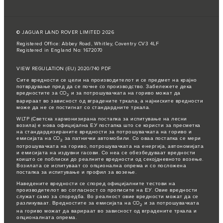
© JAGUAR LAND ROVER LIMITED 2026
Registered Office: Abbey Road, Whitley, Coventry CV3 4LF
Registered in England No: 1672070
VIEW REGULATION (EU) 2020/740 PDF
Сите вредности се цели на производителот и се предмет на крајно
потврдување пред да се почне со производство. Забележете дека
вредностите за CO
и за потрошувачката на гориво можат да
2
варираат во зависност од вградените тркала, а најниските вредности
може да не се постигнат со стандардните тркала.
WLTP (Светска хармонизирана постапка за испитување на лесни
возила) е нова официјална ЕУ постапка што се користи за пресметка
на стандардизираните вредности за потрошувачката на гориво и
емисијата на CO
за патнички автомобили. Со оваа постапка се мери
2
потрошувачката на гориво, потрошувачката на енергија, автономијата
и емисијата на издувни гасови. Со неа се обезбедуваат вредности
коишто се поблиски до реалните вредности од секојдневното возење.
Возилата се испитуваат со опционална опрема и со посложена
постапка за испитување и профил за возење.
Наведените вредности се според официјалните тестови на
производителот во согласност со прописите на ЕУ. Овие вредности
служат само за споредба. Во реалност овие вредности можат да се
разликуваат. Вредностите за емисијата на CO
и за потрошувачката
2
на гориво можат да варираат во зависност од вградените тркала и
опционалната опрема.