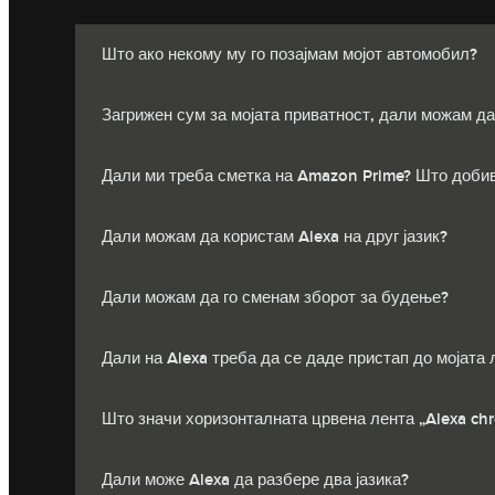
Што ако некому му го позајмам мојот автомобил?
Загрижен сум за мојата приватност, дали можам да
Дали ми треба сметка на Amazon Prime? Што доби
Дали можам да користам Alexa на друг јазик?
Дали можам да го сменам зборот за будење?
Дали на Alexa треба да се даде пристап до мојата 
Што значи хоризонталната црвена лента „Alexa chro
Дали може Alexa да разбере два јазика?