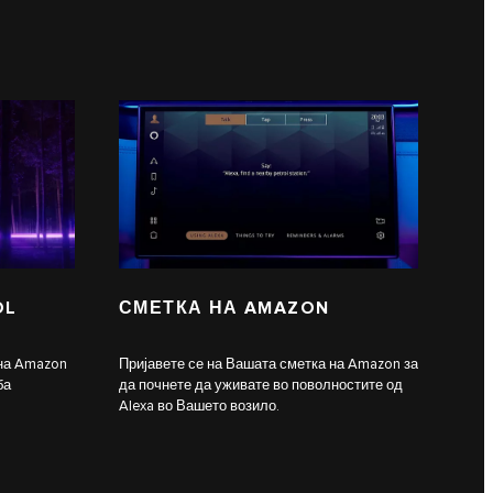
OL
СМЕТКА НА AMAZON
 на Amazon
Пријавете се на Вашата сметка на Amazon за
ба
да почнете да уживате во поволностите од
Alexa во Вашето возило.