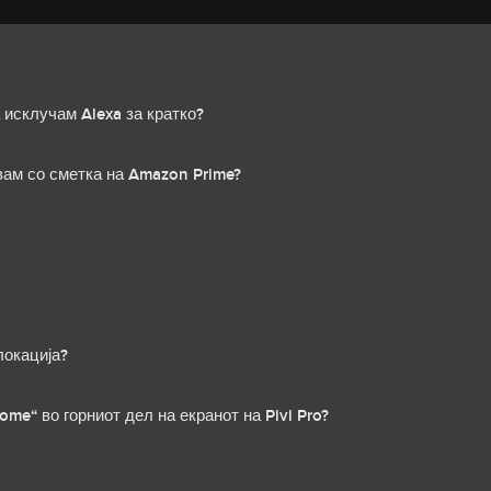
 исклучам Alexa за кратко?
вам со сметка на Amazon Prime?
локација?
me“ во горниот дел на екранот на Pivi Pro?