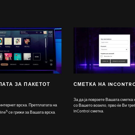
ЛАТА ЗА ПАКЕТОТ
СМЕТКА НА INCONTR
За да ја поврзете Вашата сметка
 интернет врска. Претплатата на
со Вашето возило, прво ќе Ви тре
InControl сметка.
5
line
се грижи за Вашата врска.