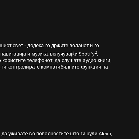
иот свет - додека го држите воланот и го
2
навигација и музика, вклучувајќи Spotify
,
 користите телефонот, да слушате аудио книги,
да ги контролирате компатибилните функции на
 да уживате во поволностите што ги нуди Alexa,