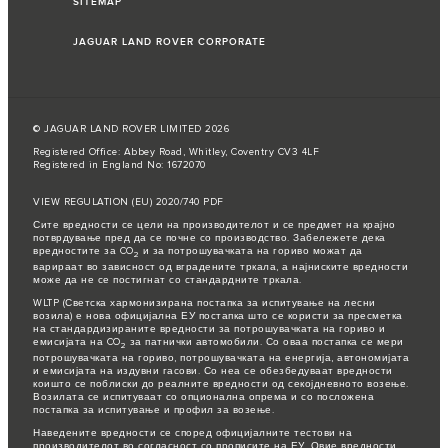
SITEMAP
JAGUAR LAND ROVER CORPORATE
© JAGUAR LAND ROVER LIMITED 2026
Registered Office: Abbey Road, Whitley, Coventry CV3 4LF
Registered in England No: 1672070
VIEW REGULATION (EU) 2020/740 PDF
Сите вредности се цели на производителот и се предмет на крајно
потврдување пред да се почне со производство. Забележете дека
вредностите за CO
и за потрошувачката на гориво можат да
2
варираат во зависност од вградените тркала, а најниските вредности
може да не се постигнат со стандардните тркала.
WLTP (Светска хармонизирана постапка за испитување на лесни
возила) е нова официјална ЕУ постапка што се користи за пресметка
на стандардизираните вредности за потрошувачката на гориво и
емисијата на CO
за патнички автомобили. Со оваа постапка се мери
2
потрошувачката на гориво, потрошувачката на енергија, автономијата
и емисијата на издувни гасови. Со неа се обезбедуваат вредности
коишто се поблиски до реалните вредности од секојдневното возење.
Возилата се испитуваат со опционална опрема и со посложена
постапка за испитување и профил за возење.
Наведените вредности се според официјалните тестови на
производителот во согласност со прописите на ЕУ. Овие вредности