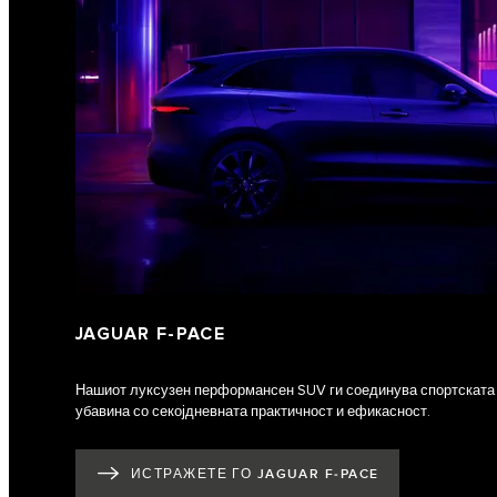
JAGUAR F‑PACE
Нашиот луксузен перформансен SUV ги соединува спортската
убавина со секојдневната практичност и ефикасност.
ИСТРАЖЕТЕ ГО JAGUAR F‑PACE