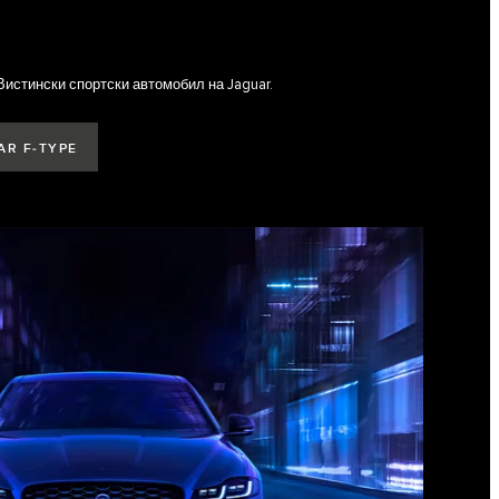
Вистински спортски автомобил на Jaguar.
AR F‑TYPE