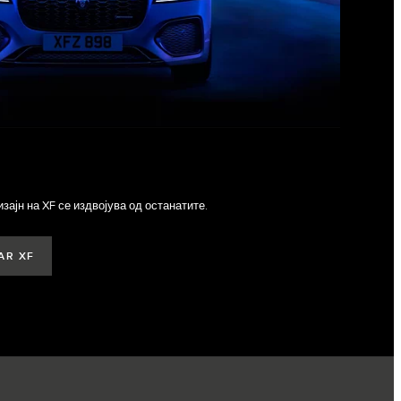
зајн на XF се издвојува од останатите.
AR XF