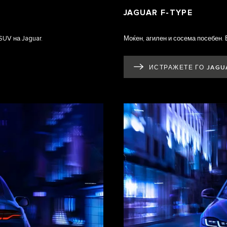
JAGUAR F‑TYPE
UV на Jaguar.
Моќен, агилен и сосема посебен. 
ИСТРАЖЕТЕ ГО JAGU