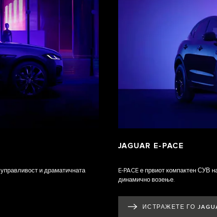
JAGUAR E‑PACE
 управливост и драматичната
E‑PACE е првиот компактен СУВ на 
динамично возење.
ИСТРАЖЕТЕ ГО JAGU