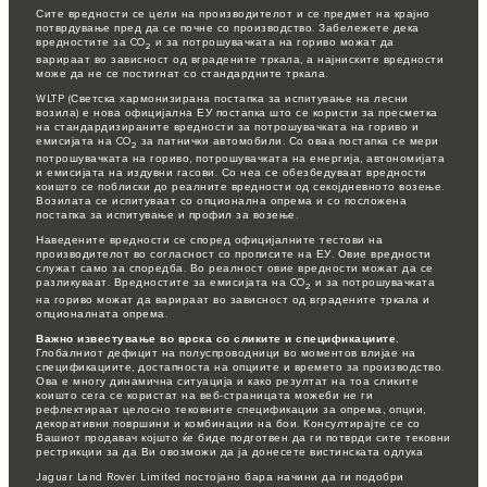
Сите вредности се цели на производителот и се предмет на крајно
потврдување пред да се почне со производство. Забележете дека
вредностите за CO
и за потрошувачката на гориво можат да
2
варираат во зависност од вградените тркала, а најниските вредности
може да не се постигнат со стандардните тркала.
WLTP (Светска хармонизирана постапка за испитување на лесни
возила) е нова официјална ЕУ постапка што се користи за пресметка
на стандардизираните вредности за потрошувачката на гориво и
емисијата на CO
за патнички автомобили. Со оваа постапка се мери
2
потрошувачката на гориво, потрошувачката на енергија, автономијата
и емисијата на издувни гасови. Со неа се обезбедуваат вредности
коишто се поблиски до реалните вредности од секојдневното возење.
Возилата се испитуваат со опционална опрема и со посложена
постапка за испитување и профил за возење.
Наведените вредности се според официјалните тестови на
производителот во согласност со прописите на ЕУ. Овие вредности
служат само за споредба. Во реалност овие вредности можат да се
разликуваат. Вредностите за емисијата на CO
и за потрошувачката
2
на гориво можат да варираат во зависност од вградените тркала и
опционалната опрема.
Важно известување во врска со сликите и спецификациите.
Глобалниот дефицит на полуспроводници во моментов влијае на
спецификациите, достапноста на опциите и времето за производство.
Ова е многу динамична ситуација и како резултат на тоа сликите
коишто сега се користат на веб-страницата можеби не ги
рефлектираат целосно тековните спецификации за опрема, опции,
декоративни површини и комбинации на бои. Консултирајте се со
Вашиот продавач којшто ќе биде подготвен да ги потврди сите тековни
рестрикции за да Ви овозможи да ја донесете вистинската одлука
Jaguar Land Rover Limited постојано бара начини да ги подобри