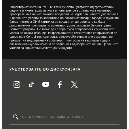
1
Карактеристиките на Pivi, Pivi Pro и InControl, услугите од трети страни,
опциите и нивната достапност и понатаму се во зависност од пазарот –
проверете кај Вашиот локален продавач на Jaguar за нивната достапност
и целосните услови за користење на локалниот пазар. Одредени функции
бараат погодна СИМ картичка со соодветен договор што ќе бара
дополнителна претплата по почетниот услов за којшто Ве советувал
Вашиот продавач. Не може да се гарантира поврзливост со мобилната
мрежа на секоја локација. Информациите и сликите што се прикажани во
однос на InControl технологијата, вклучувајќи екрани или секвенци, се
предмет на ажурирања на софтверот, контрола на верзијата и други
системски/визуелни измени во зависност од избраните опции. Целосните
услови за користење можете да ги најдете
УЧЕСТВУВАЈТЕ ВО ДИСКУСИЈАТА