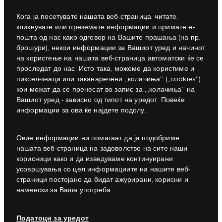
Кога ја посетувате нашата веб-страница, читате,
кликнувате или преземате информации и примате е-
пошта од нас како одговор на Вашите прашања (на пр.
брошури), некои информации за Вашиот уред и начинот
на користење на нашата веб-страница автоматски ќе се
проследат до нас. Исто така, можеме да користиме и
пиксел-знаци или таканаречени „колачиња“ („cookies“)
кои можат да се пренесат во запис за „,колачиња“ на
Вашиот уред - зависно од типот на уредот. Повеќе
информации за ова ќе најдете подолу.
Овие информации ни помагаат да ја подобриме
нашата веб-страница на задоволство на сите наши
корисници како и да изведуваме континуирани
усовршувања со цел информациите на нашите веб-
страници постојано да бидат ажурирани, корисни и
наменски за Ваша употреба.
Податоци за уредот