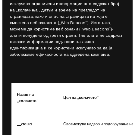
исклучиво ограничени информации што содржат број
на „колачиња“, датум и време на прегледот на
страницата, како и опис на страницата на која е
сместена веб ознаката („Web Beacon“). Исто така,
можеме да користиме веб ознаки („Web Beacons“)-
алати понудени од трети страни. Тие алати не содржат
никакви информации подложни на лична
идентификација и се користени исклучиво за да ја
забележиме ефикасноста на одредена кампања.
Назив на
Цел на „колачето“
„колачето“
__cfduid
Овозможува надзор и подобрување на в