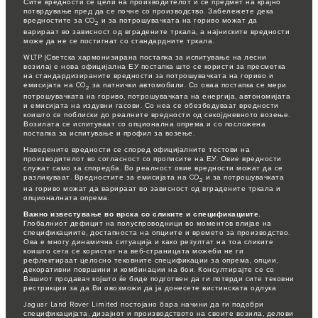
Сите вредности се цели на производителот и се предмет на крајно
потврдување пред да се почне со производство. Забележете дека
вредностите за CO
и за потрошувачката на гориво можат да
2
варираат во зависност од вградените тркала, а најниските вредности
може да не се постигнат со стандардните тркала.
WLTP (Светска хармонизирана постапка за испитување на лесни
возила) е нова официјална ЕУ постапка што се користи за пресметка
на стандардизираните вредности за потрошувачката на гориво и
емисијата на CO
за патнички автомобили. Со оваа постапка се мери
2
потрошувачката на гориво, потрошувачката на енергија, автономијата
и емисијата на издувни гасови. Со неа се обезбедуваат вредности
коишто се поблиски до реалните вредности од секојдневното возење.
Возилата се испитуваат со опционална опрема и со посложена
постапка за испитување и профил за возење.
Наведените вредности се според официјалните тестови на
производителот во согласност со прописите на ЕУ. Овие вредности
служат само за споредба. Во реалност овие вредности можат да се
разликуваат. Вредностите за емисијата на CO
и за потрошувачката
2
на гориво можат да варираат во зависност од вградените тркала и
опционалната опрема.
Важно известување во врска со сликите и спецификациите.
Глобалниот дефицит на полуспроводници во моментов влијае на
спецификациите, достапноста на опциите и времето за производство.
Ова е многу динамична ситуација и како резултат на тоа сликите
коишто сега се користат на веб-страницата можеби не ги
рефлектираат целосно тековните спецификации за опрема, опции,
декоративни површини и комбинации на бои. Консултирајте се со
Вашиот продавач којшто ќе биде подготвен да ги потврди сите тековни
рестрикции за да Ви овозможи да ја донесете вистинската одлука
Jaguar Land Rover Limited постојано бара начини да ги подобри
спецификацијата, дизајнот и производството на своите возила, делови