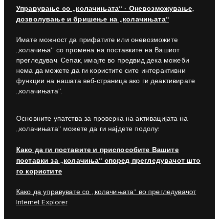
Управување со „колачињата“ - Оневозможување,
дозволување и бришење на „колачињата“
Имате можност да прифатите или оневозможите
„колачиња“ со промена на поставките на Вашиот
прегледувач. Сепак, имајте во предвид дека можеби
нема да можете да ги користите сите интерактивни
функции на нашата веб-страница ако ги деактивирате
„колачињата“.
Основните упатства за проверка на активацијата на
„колачињата“ можете да ги најдете подолу:
Како да ги поставите и приспособите Вашите
поставки за „колачиња“ според прегледувачот што
го користите
Како да управувате со „колачињата“ во прегледувачот
Internet Explorer