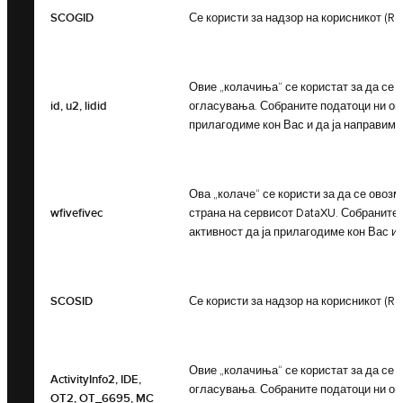
SCOGID
Се користи за надзор на корисникот (Rea
Овие „колачиња“ се користат за да се
id, u2, lidid
огласувања. Собраните податоци ни ов
прилагодиме кон Вас и да ја направиме
Ова „колаче“ се користи за да се ово
wfivefivec
страна на сервисот DataXU. Собраните
активност да ја прилагодиме кон Вас и
SCOSID
Се користи за надзор на корисникот (Rea
Овие „колачиња“ се користат за да се
ActivityInfo2, IDE,
огласувања. Собраните податоци ни ов
OT2, OT_6695, MC