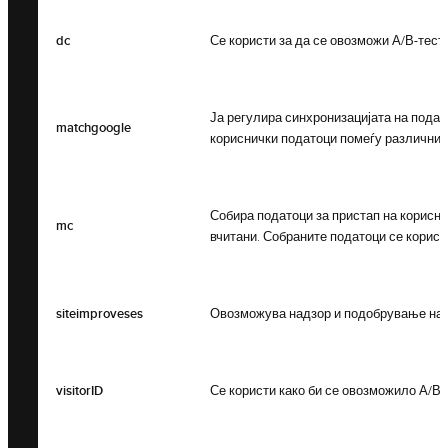
dc
Се користи за да се овозможи А/В-тест
Ја регулира синхронизацијата на подат
matchgoogle
кориснички податоци помеѓу различни 
Собира податоци за пристап на корисни
mc
вчитани. Собраните податоци се корис
siteimproveses
Овозможува надзор и подобрување на в
visitorID
Се користи како би се овозможило А/В-