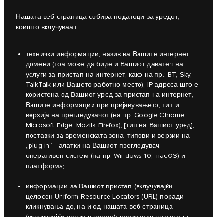
Нашата веб-страница собира податоци за уредот,
коишто вклучуваат:
технички информации, назив на Вашите интернет
домени (тоа може да биде и Вашиот давател на
услуги за пристап на интернет, како на пр.: BT, Sky,
TalkTalk или Вашето работно место), IP-адреса што е
користена од Вашиот уред за пристап на интернет,
Вашите информации при пријавувањето, тип и
верзија на прегледувачот (на пр. Google Chrome,
Microsoft Edge, Mozila Firefox), [тип на Вашиот уред],
поставки за временската зона, типови и верзии на
„plug-in“ - алатки на Вашиот прегледувач,
оперативен систем (на пр. Windows 10, macOS) и
платформа;
информации за Вашиот пристап (вклучувајќи
целосен Uniform Resource Locators (URL) поради
кликнувања до, на и од нашата веб-страница
(вклучувајќи датум и време); производи што сте ги