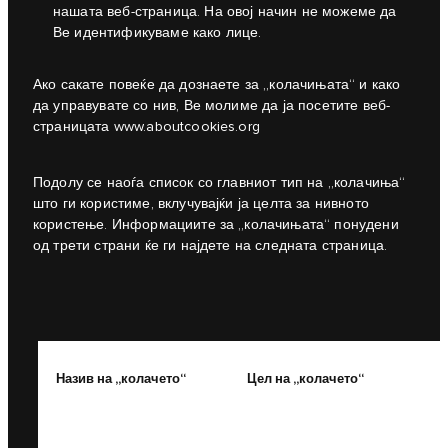
нашата веб-страница. На овој начин не можеме да
Ве идентификуваме како лице.
Ако сакате повеќе да дознаете за „колачињата“ и како
да управувате со нив, Ве молиме да ја посетите веб-
страницата
www.aboutcookies.org
Подолу се наоѓа список со главниот тип на „колачиња“
што ги користиме, вклучувајќи ја целта за нивното
користење. Информациите за „колачињата“ понудени
од трети страни ќе ги најдете на следната страница.
Назив на „колачето“
Цел на „колачето“