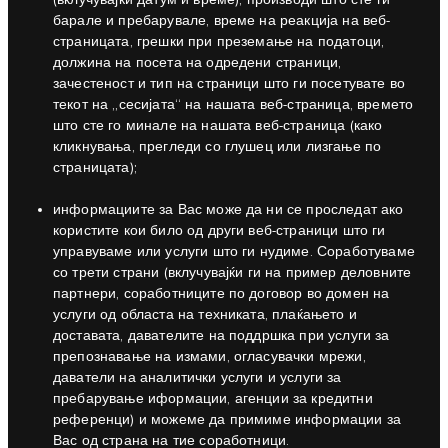
барале и пребарувале, време на реакција на веб-
страницата, грешки при преземање на податоци,
должина на посета на одредени страници,
зачестеност и тип на страници што ги посетувате во
текот на „сесијата“ на нашата веб-страница, времето
што сте го минале на нашата веб-страница (како
кликнувања, прегледи со глушец или лизгање по
страницата);
информациите за Вас може да ни се проследат ако
користите кои било од други веб-страници што ги
управуваме или услуги што ги нудиме. Соработуваме
со трети страни (вклучувајќи ги на пример деловните
партнери, соработниците по договор во домен на
услуги од областа на техниката, плаќањето и
доставата, давателите на поддршка при услуги за
препознавање на измами, огласувачки мрежи,
даватели на аналитички услуги и услуги за
пребарување иформации, агенции за кредитни
референци) и можеме да примиме информации за
Вас од страна на тие соработници.