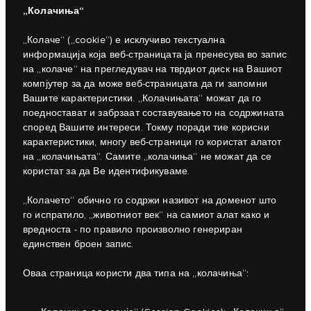
„Колачиња“
„Колаче“ („cookie“) е исклучиво текстуална
информација која веб-страницата ја пренесува во запис
на „колаче“ на прегледувач на тврдиот диск на Вашиот
компјутер за да може веб-страницата да ги запомни
Вашите карактеристики. „Колачињата“ можат да го
поедностават и забрзаат составувањето на содржината
според Вашите интереси. Токму поради тие корисни
карактеристики, многу веб-страници го користат алатот
на „колачињата“. Самите „колачиња“ не можат да се
користат за да Ве идентификуваме.
„Колачето“ обично го содржи називот на доменот што
го испратило, „животниот век“ на самиот алат како и
вредноста - по правило произволно генериран
единствен броен запис.
Оваа страница користи два типа на „колачиња“: