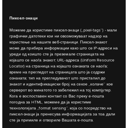
Пиксел-знаци
Можеме да користиме пиксел-знаци („pixel-tags“) - мали
графички датотеки кои ни овозможуваат надзор на
користење на нашите веб-страници. Пиксел-знакот
може да прибира информации како што се IP-адреси на
уреди од коишто сте ја преземале страницата на
којашто се наоѓа знакот; URL-адреса (Uniform Resource
Locator) на страница на којашто ознаката се наоѓа;
време на прегледот на страницата што ја содржи
ознаката; тип на прегледувачот што пристапил до
знакот и идентификациски број на секое „колаче“ кое
серверот во минатото го забележил на тој компјутер.
Кога е воспоставен контакт со Вас преку е-пошта
погодна за HTML, можеме да ја користиме
технологијата „format sensing“, која со посредство на
пиксел-знаци ја пренесува информацијата за тоа дали
сте ја примиле и отвориле Вашата е-пошта.