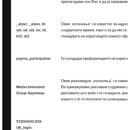
прилагодиме кон Вас и да ја направиме
_atuvc, _atuvs, bt,
Овие „колачиња“ се користат за надзор
um, uit, uid, loc, dt,
социјалните мрежи, како и за да им се 
bt2, di2
локацијата на корисниците коишто обј
psyma_participation
Ги складира преференциите на корисни
Овие разновидни „колачиња“ се намене
Media Innovation
Ви прикажуваме рекламни содржини што
Group Appnexus
рекламите што веќе сте ги виделе, рекл
коишто сте ги посетиле по кликнувањет
51300000|JDX-
UK_login,