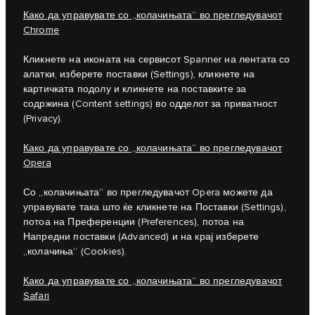
Како да управувате со „колачињата“ во прегледувачот
Chrome
Кликнете на иконата на сервисот Spanner на лентата со
алатки, изберете поставки (Settings), кликнете на
картичката подолу и кликнете на поставките за
содржина (Content settings) во одделот за приватност
(Privacy).
Како да управувате со „колачињата“ во прегледувачот
Opera
Со „колачињата“ во прегледувачот Opera можете да
управувате така што ќе кликнете на Поставки (Settings),
потоа на Преференции (Preferences), потоа на
Напредни поставки (Advanced) и на крај изберете
„колачиња“ (Cookies).
Како да управувате со „колачињата“ во прегледувачот
Safari