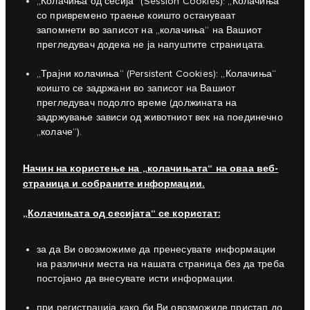
„Колачиња од сесија“ (Session Cookies): „Колачиња“
со привремено траење коишто остануваат
запомнети во записот на „колачиња“ на Вашиот
прегледувач додека не ја напуштите страницата.
„Трајни колачиња“ (Persistent Cookies): „Колачиња“
коишто се задржани во записот на Вашиот
прегледувач подолго време (должината на
задржување зависи од животниот век на поединечно
„колаче“).
Начин на користење на „колачињата“ на оваа веб-
страница и собраните информации.
„Колачињата од сесијата“ се користат:
за да Ви овозможиме да пренесувате информации
на различни места на нашата страница без да треба
постојано да внесувате исти информации.
при регистрација како би Ви овозможиле пристап до