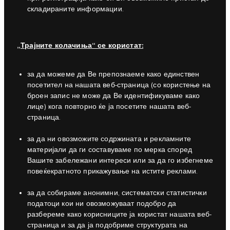
складираните информации.
„Трајните колачиња“ се користат:
за да можеме да Ве препознаеме како единствен
посетител на нашата веб-страница (со користење на
броен запис не може да Ве идентификуваме како
лице) кога повторно ќе ја посетите нашата веб-
страница.
за да ни овозможите содржината и рекламните
материјали да ги составуваме по мерка според
Вашите забележани интереси или за да го избегнеме
повеќекратното прикажување на истите реклами.
за да собираме анонимни, систематски статистички
податоци кои ни овозможуваат подобро да
разбереме како корисниците ја користат нашата веб-
страница и за да ја подобриме структурата на