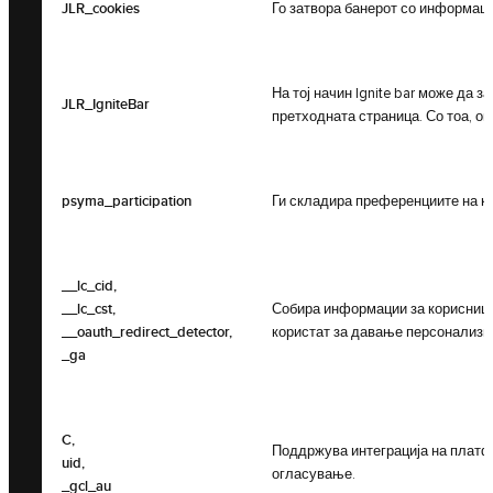
JLR_cookies
Го затвора банерот со информаци
На тој начин Ignite bar може да
JLR_IgniteBar
претходната страница. Со тоа, о
psyma_participation
Ги складира преференциите на ко
__lc_cid,
__lc_cst,
Собира информации за корисницит
__oauth_redirect_detector,
користат за давање персонализи
_ga
C,
Поддржува интеграција на платфо
uid,
огласување.
_gcl_au