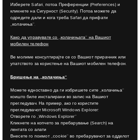
Изберете Safari, потоа Преференции (Preferences) и
кликнете на Сигурност (Security). Потоа можете да
одредите дали и кога треба Safari да прифати
„колачиња“.
Како да управувате со „колачињата“ на Вашиот
мобилен телефон
Ве молиме консултирајте се со Вашиот прирачник или
упатството за користење на Вашиот мобилен телефон.
Бришење на „колачиња“
Можете едноставно да ги избришете сите „колачиња“
коишто биле инсталирани во запис на Вашиот
прегледувач. На пример, ако го користите
прегледувачот Microsoft Windows Explorer:
Отворете го „Windows Explorer“
Кликнете на копчето за пребарување (Search) на
лентата со алати
Внесете го поимот „cookie“ во пребарувачот за одделот