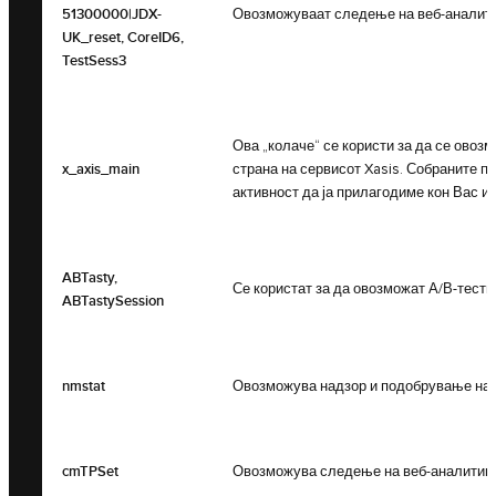
51300000|JDX-
Овозможуваат следење на веб-аналитика
UK_reset, CoreID6,
TestSess3
Ова „колаче“ се користи за да се ово
x_axis_main
страна на сервисот Xasis. Собраните 
активност да ја прилагодиме кон Вас и
ABTasty,
Се користат за да овозможат А/В-тести
ABTastySession
nmstat
Овозможува надзор и подобрување на в
cmTPSet
Овозможува следење на веб-аналитика с