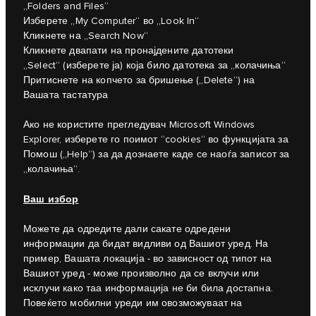
„Folders and Files“
Изберете „My Computer“ во „Look In“
Кликнете на „Search Now“
Кликнете двапати на пронајдените датотеки
„Select“ (изберете ја) која било датотека за „колачиња“
Притиснете на копчето за бришење („Delete“) на
Вашата тастатура
Ако не користите прегледувач Microsoft Windows
Explorer, изберете го поимот “cookies“ во функцијата за
Помош („Help“) за да дознаете каде се наоѓа записот за
„колачиња“.
Ваш избор
Можете да одредите дали сакате одредени
информации да бидат видливи од Вашиот уред. На
пример, Вашата локација - во зависност од типот на
Вашиот уред - може произволно да се вклучи или
исклучи како таа информација не би била достапна.
Повеќето мобилни уреди им овозможуваат на