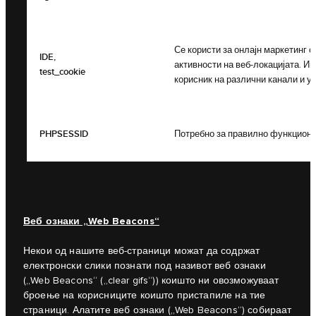
Се користи за онлајн маркетинг 
IDE,
активности на веб-локацијата. И
test_cookie
корисник на различни канали и у
PHPSESSID
Потребно за правилно функциони
Веб ознаки „Web Beacons“
Некои од нашите веб-страници можат да содржат
електронски слики познати под називот веб ознаки
(„Web Beacons“ („clear gifs“)) коишто ни овозможуваат
броење на корисниците коишто пристапиле на тие
страници. Алатите веб ознаки („Web Beacons“) собираат