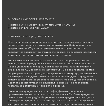
© JAGUAR LAND ROVER LIMITED 2026
Registered Office: Abbey Road, Whitley, Coventry CV3 4LF
Registered in England No: 1672070
VIEW REGULATION (EU) 2020/740 PDF
Сите вредности се цели на производителот и се предмет на крајно
потврдување пред да се почне со производство. Забележете дека
вредностите за CO
и за потрошувачката на гориво можат да
2
варираат во зависност од вградените тркала, а најниските вредности
може да не се постигнат со стандардните тркала.
WLTP (Светска хармонизирана постапка за испитување на лесни
возила) е нова официјална ЕУ постапка што се користи за пресметка
на стандардизираните вредности за потрошувачката на гориво и
емисијата на CO
за патнички автомобили. Со оваа постапка се мери
2
потрошувачката на гориво, потрошувачката на енергија, автономијата
и емисијата на издувни гасови. Со неа се обезбедуваат вредности
коишто се поблиски до реалните вредности од секојдневното возење.
Возилата се испитуваат со опционална опрема и со посложена
постапка за испитување и профил за возење.
Наведените вредности се според официјалните тестови на
производителот во согласност со прописите на ЕУ. Овие вредности
служат само за споредба. Во реалност овие вредности можат да се
разликуваат. Вредностите за емисијата на CO
и за потрошувачката
2
на гориво можат да варираат во зависност од вградените тркала и