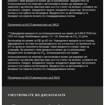
реалност овие вредности можат да се разликуваат. Вредностите за
потрошувачката на енергија и автономијата можат да варираат во
зависност од неколку фактори како што се стилот на возење, условите на
околината, товарот, вградените тркала, вградените додатоци, актуелната
патека и состојбата на батеријата. Вредностите за автономијата се
базираат на сериско возило по стандардизирана патека.
Погледнете ги WLTP вредностите за I-PACE
**Официјални вредности за потрошувачката на гориво за E-PACE PHEV во
l/100 km (mpg): Комбиниран циклус 1,4 - 1,6. Емисија на CO
33 g/km.
2
Автономија во режим за ЕВ: до 60 km. Наведените вредности се според
официјалните тестови на производителот во согласност со прописите на
ЕУ со целосно наполнета батерија. Овие вредности служат само за
споредба. Во реалност овие вредности можат да се разликуваат.
Вредностите за емисија на CO
, потрошувачката на гориво,
2
потрошувачката на енергија и автономијата можат да варираат во
зависност од неколку фактори како што се стилот на возење, условите на
околината, товарот, вградените тркала, вградените додатоци, актуелната
патека и состојбата на батеријата. Вредностите за автономијата се
базираат на сериско возило по стандардизирана патека.
Погледнете ги WLTP вредностите за Е-PACE
УЧЕСТВУВАЈТЕ ВО ДИСКУСИЈАТА