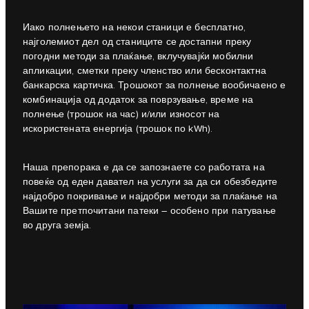
Иако полнењето на некои станици е бесплатно,
најголемиот дел од станиците се достапни преку
погодни методи за плаќање, вклучувајќи мобилни
апликации, сметки преку членство или бесконтактна
банкарска картичка. Трошокот за полнење вообичаено е
комбинација од додаток за поврзување, време на
полнење (трошок на час) и/или износот на
искористената енергија (трошок по kWh).
Наша препорака е да се запознаете со работата на
повеќе од еден давател на услуги за да си обезбедите
најдобро покривање и најдобри методи за плаќање на
Вашите претпочитани патеки – особено при патување
во друга земја.