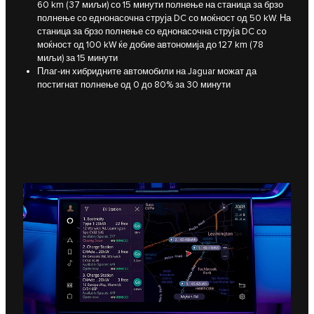
60 km (37 миљи) со 15 минути полнење на станица за брзо
полнење со еднонасочна струја DC со моќност од 50 kW. На
станица за брзо полнење со еднонасочна струја DC со
моќност од 100 kW ќе добие автономија до 127 km (78
миљи) за 15 минути
Плаг-ин хибридните автомобили на Jaguar можат да
постигнат полнење од 0 до 80% за 30 минути