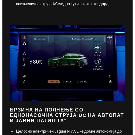
наизменична струја AC/ѕидна кутија како стандард
БРЗИНА НА ПОЛНЕЊЕ СО
ЕДНОНАСОЧНА СТРУЈА DC НА АВТОПАТ
И ЈАВНИ ПАТИШТА*
Целосно електричен Jaguar I‑PACE ќе добие автономија до