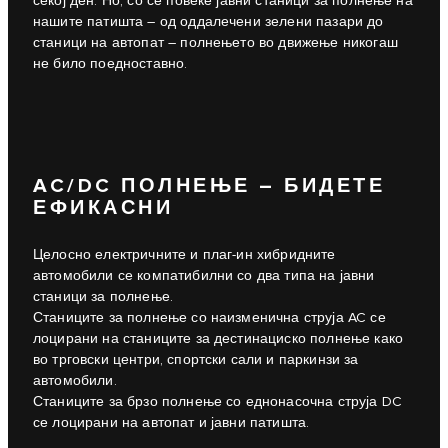
секој ден. Но, со сѐ повеќе јавни станици за полнење на
нашите патишта – од оддалечени зелени пазари до
станици на автопат – полнењето во движење никогаш
не било поедноставно.
AC/DC ПОЛНЕЊЕ – БИДЕТЕ
ЕФИКАСНИ
Целосно електричните и плаг-ин хибридните
автомобили се компатибилни со два типа на јавни
станици за полнење.
Станиците за полнење со наизменична струја AC се
лоцирани на станиците за дестинациско полнење како
во трговски центри, спортски сали и паркинзи за
автомобили.
Станиците за брзо полнење со еднонасочна струја DC
се лоцирани на автопат и јавни патишта.