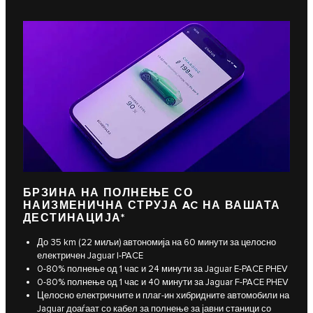
БРЗИНА НА ПОЛНЕЊЕ СО
НАИЗМЕНИЧНА СТРУЈА AC НА ВАШАТА
ДЕСТИНАЦИЈА*
До 35 km (22 миљи) автономија на 60 минути за целосно
електричен Jaguar I‑PACE
0-80% полнење од 1 час и 24 минути за Jaguar E‑PACE PHEV
0-80% полнење од 1 час и 40 минути за Jaguar F‑PACE PHEV
Целосно електричните и плаг-ин хибридните автомобили на
Jaguar доаѓаат со кабел за полнење за јавни станици со