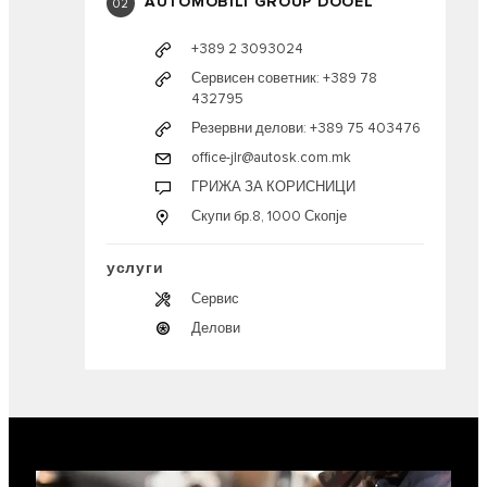
AUTOMOBILI GROUP DOOEL
02
+389 2 3093024
Сервисен советник: +389 78
432795
Резервни делови: +389 75 403476
office-jlr@autosk.com.mk
ГРИЖА ЗА КОРИСНИЦИ
Скупи бр.8, 1000 Скопје
услуги
Сервис
Делови