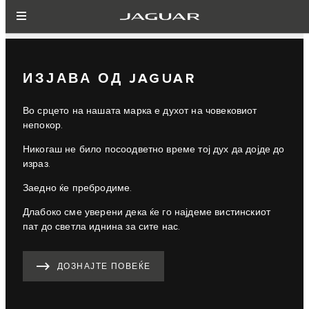
ИЗЈАВА ОД JAGUAR
Во срцето на нашата марка е духот на човековиот
непокор.
Никогаш не било посоодветно време тој дух да дојде до
израз.
Заедно ќе пребродиме.
Длабоко сме уверени дека ќе го најдеме вистинскиот
пат до светла иднина за сите нас.
ДОЗНАЈТЕ ПОВЕЌЕ