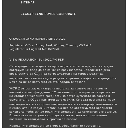
SITEMAP
JAGUAR LAND ROVER CORPORATE
© JAGUAR LAND ROVER LIMITED 2026
Registered Office: Abbey Road, Whitley, Coventry CV3 4LF
Registered in England No: 1672070
VIEW REGULATION (EU) 2020/740 PDF
Сите вредности се цели на производителот и се предмет на крајно
потврдување пред да се почне со производство. Забележете дека
вредностите за CO
и за потрошувачката на гориво можат да
2
варираат во зависност од вградените тркала, а најниските вредности
може да не се постигнат со стандардните тркала.
WLTP (Светска хармонизирана постапка за испитување на лесни
возила) е нова официјална ЕУ постапка што се користи за пресметка
на стандардизираните вредности за потрошувачката на гориво и
емисијата на CO
за патнички автомобили. Со оваа постапка се мери
2
потрошувачката на гориво, потрошувачката на енергија, автономијата
и емисијата на издувни гасови. Со неа се обезбедуваат вредности
коишто се поблиски до реалните вредности од секојдневното возење.
Возилата се испитуваат со опционална опрема и со посложена
постапка за испитување и профил за возење.
Наведените вредности се според официјалните тестови на