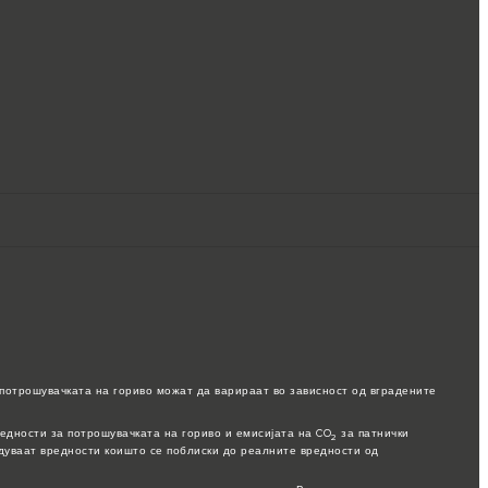
потрошувачката на гориво можат да варираат во зависност од вградените
едности за потрошувачката на гориво и емисијата на CO
за патнички
2
едуваат вредности коишто се поблиски до реалните вредности од