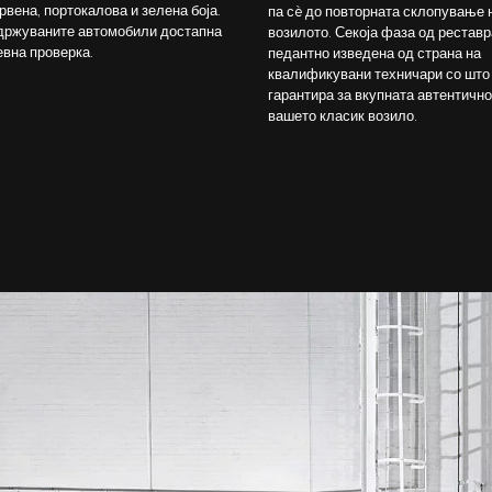
рвена, портокалова и зелена боја.
па сè до повторната склопување 
држуваните автомобили достапна
возилото. Секоја фаза од реставр
евна проверка.
педантно изведена од страна на
квалификувани техничари со што
гарантира за вкупната автентично
вашето класик возило.