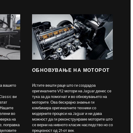
ОБНОВУВАЊЕ НА МОТОРОТ
на вашето
Истите вешти раце што ги создадоа
оригиналните V12 мотори на Jaguar денес се
lassic ви
тука за да помогнат и во обновувањето на
атат
моторите. Ова бескрајно знаење ги
 Нашите
комбинира оригиналните техники со
елени во
модерните процеси на Jaguar и ни дава
оверка на
можност да ги реконструираме моторите што
е, поправка
се верни на нивното класик наследство но со
 деловите
прецизност од 21-от век.