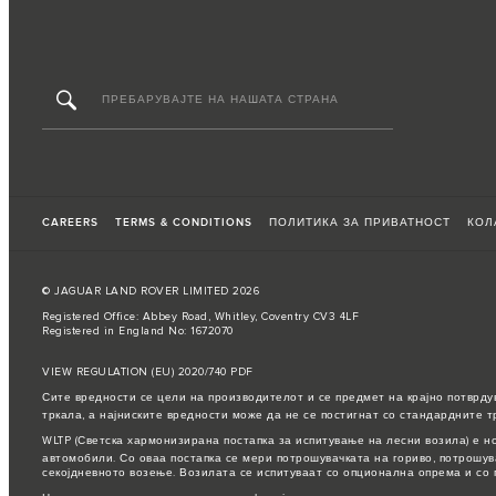
CAREERS
TERMS & CONDITIONS
ПОЛИТИКА ЗА ПРИВАТНОСТ
КОЛ
© JAGUAR LAND ROVER LIMITED 2026
Registered Office: Abbey Road, Whitley, Coventry CV3 4LF
Registered in England No: 1672070
VIEW REGULATION (EU) 2020/740 PDF
Сите вредности се цели на производителот и се предмет на крајно потврду
тркала, а најниските вредности може да не се постигнат со стандардните т
WLTP (Светска хармонизирана постапка за испитување на лесни возила) е н
автомобили. Со оваа постапка се мери потрошувачката на гориво, потрошув
секојдневното возење. Возилата се испитуваат со опционална опрема и со 