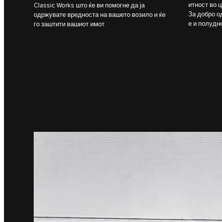
итност во ц
Classic Works што ќе ви помогне да ја
За добро о
одржувате вредноста на вашето возило и ќе
е и полудн
го заштити вашиот имот.