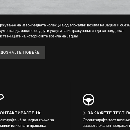
ржување на извонредната колекција од епохални возила на Jaguar и обе
кументација заедно со други услуги за истражување за да се поддржат
пствениците на историските возила на Jaguar.
ДОЗНАЈТЕ ПОВЕЌЕ
ОНТАКТИРАЈТЕ НÈ
ЗАКАЖЕТЕ ТЕСТ 
актирајте нè за Jaguar грижа за
Организирајте тест возење
исници или општи прашања
вашиот локален продавач 