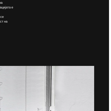
на
ацијата е
 се
ст на