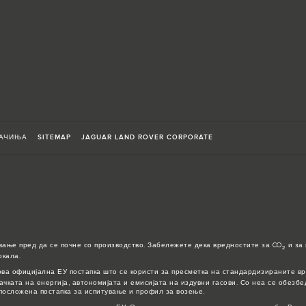
АЧИЊА
SITEMAP
JAGUAR LAND ROVER CORPORATE
вање пред да се почне со производство. Забележете дека вредностите за CO
и за 
2
ркала.
ова официјална ЕУ постапка што се користи за пресметка на стандардизираните вр
ачката на енергија, автономијата и емисијата на издувни гасови. Со неа се обезб
посложена постапка за испитување и профил за возење.