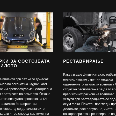
РКИ ЗА СОСТОЈБАТА
РЕСТАВРИРАЊЕ
ЗИЛОТО
Каква и да е физичката состојба 
е клиенти прв пат ќе го донесат
возило, нашите стручни лица од
зило во погонот на Jaguar Land
одделението за класик возилата C
sic им препорачуваме целодневна
стојат на располагање за да го вр
а состојбата на возилото. Откако
првобитниот раскош на возилото.
атна визеулна проверка на 121
услуги при реставрацијата се под
 возилото ќе заврши, ви
осум фази. Почетен преглед и пр
е извештај со детали за сите
деловите, расклопување, чистењ
афати и тоа според системот на
на каросеријата и реновирање на