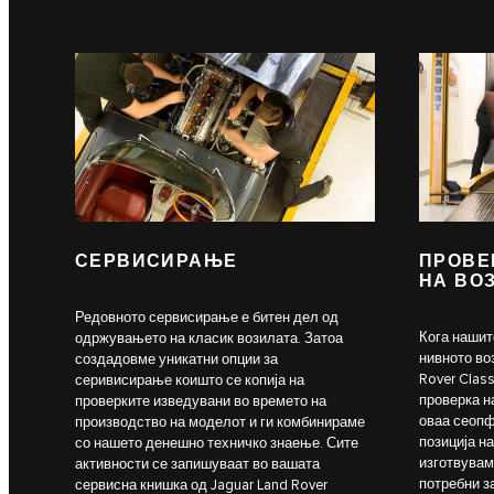
СЕРВИСИРАЊЕ
ПРОВЕ
НА ВО
Редовното сервисирање е битен дел од
Кога нашит
одржувањето на класик возилата. Затоа
нивното во
создадовме уникатни опции за
Rover Clas
серивисирање коишто се копија на
проверка н
проверките изведувани во времето на
оваа сеопф
производство на моделот и ги комбинираме
позиција на
со нашето денешно техничко знаење. Сите
изготвувам
активности се запишуваат во вашата
потребни з
сервисна книшка од Jaguar Land Rover