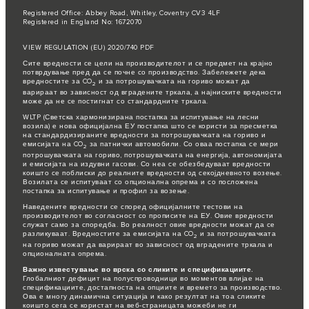
Registered Office: Abbey Road, Whitley, Coventry CV3 4LF
Registered in England No: 1672070
VIEW REGULATION (EU) 2020/740 PDF
Сите вредности се цели на производителот и се предмет на крајно
потврдување пред да се почне со производство. Забележете дека
вредностите за CO
и за потрошувачката на гориво можат да
2
варираат во зависност од вградените тркала, а најниските вредности
може да не се постигнат со стандардните тркала.
WLTP (Светска хармонизирана постапка за испитување на лесни
возила) е нова официјална ЕУ постапка што се користи за пресметка
на стандардизираните вредности за потрошувачката на гориво и
емисијата на CO
за патнички автомобили. Со оваа постапка се мери
2
потрошувачката на гориво, потрошувачката на енергија, автономијата
и емисијата на издувни гасови. Со неа се обезбедуваат вредности
коишто се поблиски до реалните вредности од секојдневното возење.
Возилата се испитуваат со опционална опрема и со посложена
постапка за испитување и профил за возење.
Наведените вредности се според официјалните тестови на
производителот во согласност со прописите на ЕУ. Овие вредности
служат само за споредба. Во реалност овие вредности можат да се
разликуваат. Вредностите за емисијата на CO
и за потрошувачката
2
на гориво можат да варираат во зависност од вградените тркала и
опционалната опрема.
Важно известување во врска со сликите и спецификациите.
Глобалниот дефицит на полуспроводници во моментов влијае на
спецификациите, достапноста на опциите и времето за производство.
Ова е многу динамична ситуација и како резултат на тоа сликите
коишто сега се користат на веб-страницата можеби не ги