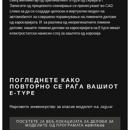
секој милиметар од оригиналниот E-type од серијата 1.
Записите од прецизното скенирање се пренесуваат во CAD
слики за да се создаде целосен и виртуелен модел на
автомобилот за совршено порамнување на лимените делови
од каросеријата. И, за разлика од неоригиналните лимени
делови, нашите лимени делови за каросеријата на E-type имаат
електростатски нанесен слој за заштита од корозија.
ПОГЛЕДНЕТЕ КАКО
ПОВТОРНО СЕ РАЃА ВАШИОТ
E-TYPE
Најновото инженерство за класик моделот на Jaguar
ПОСЕТЕТЕ ЈА ВЕБ-ЛОКАЦИЈАТА ЗА ДЕЛОВИ ЗА
МОДЕЛИТЕ ОД ПРОГРАМАТА HERITAGE