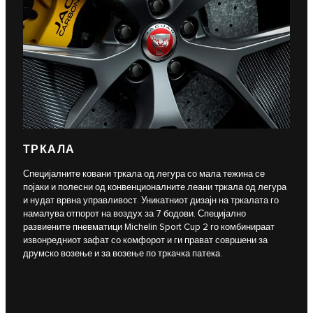
ТРКАЛА
Специјалните ковани тркала од легура со мала тежина се
појаки и полесни од конвенционалните леани тркала од легура
и нудат врвна управливост. Уникатниот дизајн на тркалата го
намалува отпорот на воздух за 7 бодови. Специјално
развиените пневматици Michelin Sport Cup 2 го комбинираат
извонредниот зафат со комфорот и ги прават совршени за
друмско возење и за возење по тркачка патека.