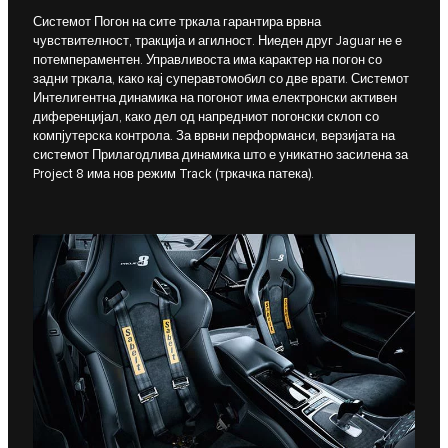
Системот Погон на сите тркала гарантира врвна
чувствителност, тракција и агилност. Ниеден друг Jaguar не е
потемпераментен. Управливоста има карактер на погон со
задни тркала, како кај суперавтомобил со две врати. Системот
Интелигентна динамика на погонот има електронски активен
диференцијал, како дел од напредниот погонски склоп со
компјутерска контрола. За врвни перформанси, верзијата на
системот Прилагодлива динамика што е уникатно засилена за
Project 8 има нов режим Track (тркачка патека).