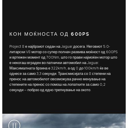
КОН МОЌНОСТА ОД 600PS
Project 8 е најбрзиот седан на Jaguar досега. Неговиот 5.0-
литарски V8 мотор со супер полнач развива моќност од 600PS
и вртежен момент од 700Nm, што го прави најмоќен мотор што
е некогаш вграден во патнички автомобил на Jaguar.
Максималната брзина е 322km/h, а од 0 до 100km/h ќе ве
однесе за само 3,3 секунди. Трансмисијата со 8 степени на
пренос на автомобилот овозможува рачно менување на
степените на пренос со помош на лопатките за само 0,2
секунди – побрзо од едно трепнување на окото.