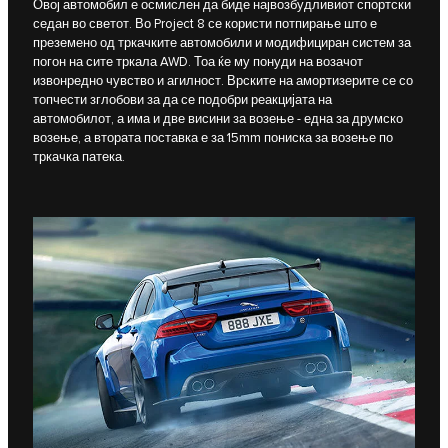
Овој автомобил е осмислен да биде највозбудливиот спортски
седан во светот. Во Project 8 се користи потпирање што е
преземено од тркачките автомобили и модифициран систем за
погон на сите тркала AWD. Тоа ќе му понуди на возачот
извонредно чувство и агилност. Врските на амортизерите се со
топчести зглобови за да се подобри реакцијата на
автомобилот, а има и две висини за возење - една за друмско
возење, а втората поставка е за 15mm пониска за возење по
тркачка патека.