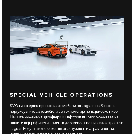
SPECIAL VEHICLE OPERATIONS
SVO ги создава врвните автомобили на Jaguar: најбрзите и
најлуксузните автомобили со технологија на највисоко ниво.
Нашите инженери, дизајнери и мајстори им овозможуваат на
нашите најпрефинети клиенти да уживаат во нивната страст за
Jaguar. Резултатот е секогаш ексклузивен и атрактивен, со