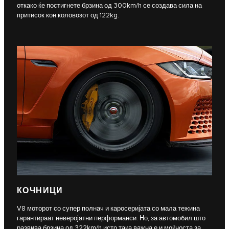
откако ќе постигнете брзина од 300km/h се создава сила на
притисок кон коловозот од 122kg.
КОЧНИЦИ
V8 моторот со супер полнач и каросеријата со мала тежина
гарантираат неверојатни перформанси. Но, за автомобил што
развива брзина од 322km/h исто така важна е и моќноста за