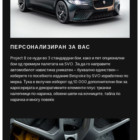
ПЕРСОНАЛИЗИРАН ЗА ВАС
Project 8 се нуди во 3 стандардни бои, како и пет опционални
бои од премиум палетата на SVO. За да го направите
автомобилот навистина уникатен – буквално единствен –
изберете го посебното издание Bespoke by SVO изработено по
мерка. Тука е вклучен изборот од 10.000 дополнителни бои за
каросеријата и декоративните елементи плус тркачки
налепници по нарачка, обоени шепи на кочниците, табла по
нарачка и многу повеќе.