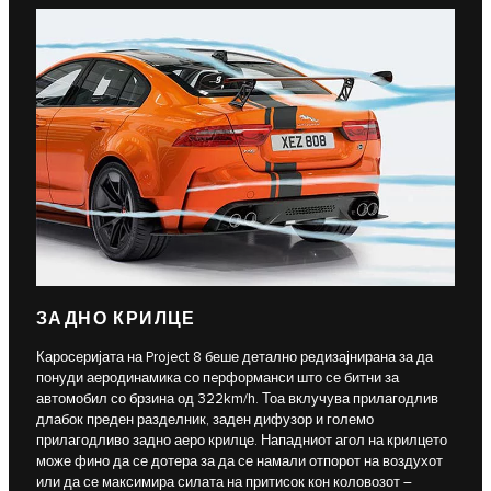
ЗАДНО КРИЛЦЕ
Каросеријата на Project 8 беше детално редизајнирана за да
понуди аеродинамика со пeрформанси што се битни за
автомобил со брзина од 322km/h. Тоа вклучува прилагодлив
длабок преден разделник, заден дифузор и големо
прилагодливо задно аеро крилце. Нападниот агол на крилцето
може фино да се дотера за да се намали отпорот на воздухот
или да се максимира силата на притисок кон коловозот –