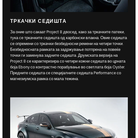
ТРКАЧКИ СЕДИШТА
За оние што сакаат Project 8 двосед, како за тркачките патеки,
тука се тркачките седишта од карбонски влакна. Овие седишта
се опремени со тркачки безбедносни ремени на четири точки.
Безбедносната рамката за задржување потпрена на повеќе
точки ги заменува задните седишта. Друмската верзија на
Project 8 се карактеризира со четири кожни седишта во црната
боја Ebony со контрастно порабување во светлата боја Oyster.
Предните седишта се специјалните седишта Performance со
магнезиумска рамка со мала тежина.