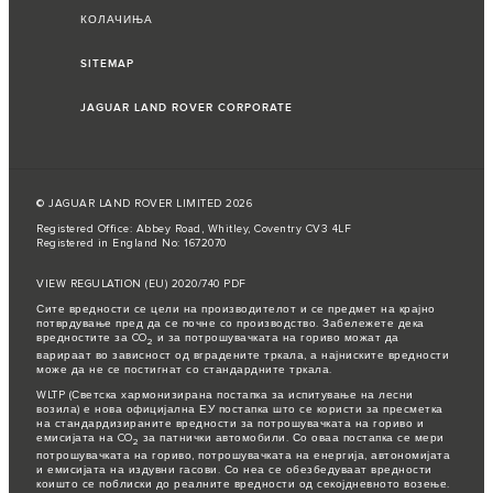
КОЛАЧИЊА
SITEMAP
JAGUAR LAND ROVER CORPORATE
© JAGUAR LAND ROVER LIMITED 2026
Registered Office: Abbey Road, Whitley, Coventry CV3 4LF
Registered in England No: 1672070
VIEW REGULATION (EU) 2020/740 PDF
Сите вредности се цели на производителот и се предмет на крајно
потврдување пред да се почне со производство. Забележете дека
вредностите за CO
и за потрошувачката на гориво можат да
2
варираат во зависност од вградените тркала, а најниските вредности
може да не се постигнат со стандардните тркала.
WLTP (Светска хармонизирана постапка за испитување на лесни
возила) е нова официјална ЕУ постапка што се користи за пресметка
на стандардизираните вредности за потрошувачката на гориво и
емисијата на CO
за патнички автомобили. Со оваа постапка се мери
2
потрошувачката на гориво, потрошувачката на енергија, автономијата
и емисијата на издувни гасови. Со неа се обезбедуваат вредности
коишто се поблиски до реалните вредности од секојдневното возење.