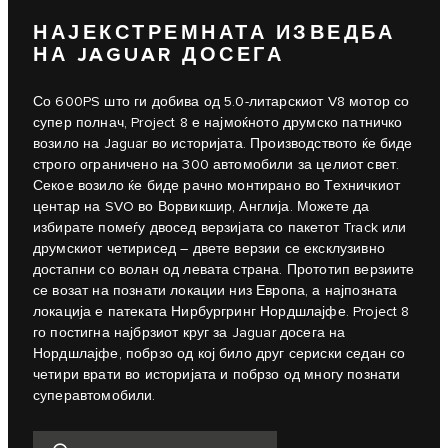
НАЈЕКСТРЕМНАТА ИЗВЕДБА
НА JAGUAR ДОСЕГА
Со 600PS што ги добива од 5.0-литарскиот V8 мотор со
супер полнач, Project 8 е најмоќното друмско патничко
возило на Jaguar во историјата. Производството ќе биде
строго ограничено на 300 автомобили за целиот свет.
Секое возило ќе биде рачно монтирано во Техничкиот
центар на SVO во Ворвикшир, Англија. Можете да
избирате помеѓу двосед верзијата со пакетот Track или
друмскиот четирисед – двете верзии се ексклузивно
достапни со волан од левата страна. Прототип верзиите
се возат на познати локации низ Европа, а најпозната
локација е патеката Нирбургринг Нордшлајфе. Project 8
го постигна најбрзиот круг за Jaguar досега на
Нордшлајфе, побрзо од кој било друг сериски седан со
четири врати во историјата и побрзо од многу познати
суперавтомобили.