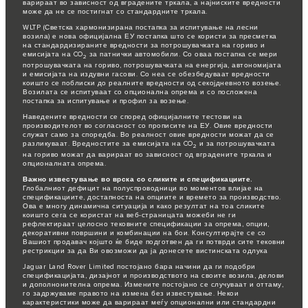
варираат во зависност од вградените тркала, а најниските вредности
може да не се постигнат со стандардните тркала.
WLTP (Светска хармонизирана постапка за испитување на лесни
возила) е нова официјална ЕУ постапка што се користи за пресметка
на стандардизираните вредности за потрошувачката на гориво и
емисијата на CO
за патнички автомобили. Со оваа постапка се мери
2
потрошувачката на гориво, потрошувачката на енергија, автономијата
и емисијата на издувни гасови. Со неа се обезбедуваат вредности
коишто се поблиски до реалните вредности од секојдневното возење.
Возилата се испитуваат со опционална опрема и со посложена
постапка за испитување и профил за возење.
Наведените вредности се според официјалните тестови на
производителот во согласност со прописите на ЕУ. Овие вредности
служат само за споредба. Во реалност овие вредности можат да се
разликуваат. Вредностите за емисијата на CO
и за потрошувачката
2
на гориво можат да варираат во зависност од вградените тркала и
опционалната опрема.
Важно известување во врска со сликите и спецификациите.
Глобалниот дефицит на полуспроводници во моментов влијае на
спецификациите, достапноста на опциите и времето за производство.
Ова е многу динамична ситуација и како резултат на тоа сликите
коишто сега се користат на веб-страницата можеби не ги
рефлектираат целосно тековните спецификации за опрема, опции,
декоративни површини и комбинации на бои. Консултирајте се со
Вашиот продавач којшто ќе биде подготвен да ги потврди сите тековни
рестрикции за да Ви овозможи да ја донесете вистинската одлука
Jaguar Land Rover Limited постојано бара начини да ги подобри
спецификацијата, дизајнот и производството на своите возила, делови
и дополнонителна опрема. Измените постојано се случуваат и оттаму,
го задржуваме правото на измена без известување. Некои
карактеристики може да варираат меѓу опционални или стандардни