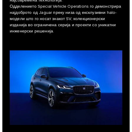
најсовремена технологија.
Одделението Special Vehicle Operations го демонстрира
најдоброто од Jaguar преку низа од ексклузивни halo-
модели што го носат знакот SV, колекционерски
изданија во ограничена серија и проекти со уникатни
инженерски решенија.​