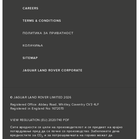
CAREERS
TERMS & CONDITIONS
ПОЛИТИКА ЗА ПРИВАТНОСТ
КОЛАЧИЊА
SITEMAP
JAGUAR LAND ROVER CORPORATE
© JAGUAR LAND ROVER LIMITED 2026
Registered Office: Abbey Road, Whitley, Coventry CV3 4LF
Registered in England No: 1672070
VIEW REGULATION (EU) 2020/740 PDF
Сите вредности се цели на производителот и се предмет на крајно
потврдување пред да се почне со производство. Забележете дека
вредностите за CO
и за потрошувачката на гориво можат да
2