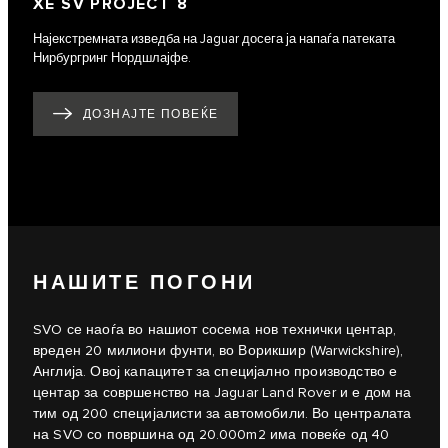
XE SV PROJECT 8
Најекстремната изведба на Jaguar досега ја напаѓа патеката
Нирбургринг Нордшлајфе.
ДОЗНАЈТЕ ПОВЕЌЕ
НАШИТЕ ПОГОНИ
SVO се наоѓа во нашиот сосема нов технички центар,
вреден 20 милиони фунти, во Ворикшир (Warwickshire),
Англија. Овој капацитет за специјално производство е
центар за совршенство на Jaguar Land Rover и е дом на
тим од 200 специјалисти за автомобили. Во централата
на SVO со површина од 20.000m2 има повеќе од 40