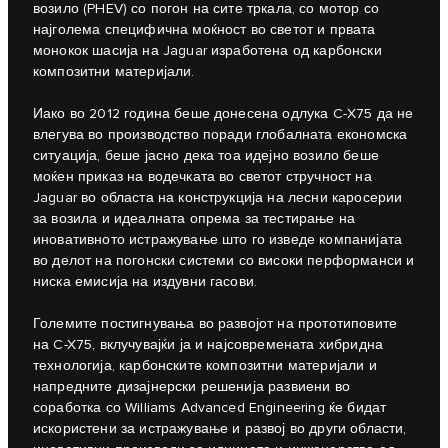
возило (PHEV) со погон на сите тркала, со мотор со
најголема специфична моќност во светот и првата
монокок шасија на Jaguar изработена од карбонски
композитни материјали.
Иако во 2012 година беше донесена одлука C‑X75 да не
влегува во производство поради глобалната економска
ситуација, беше јасно дека тоа идејно возило беше
моќен приказ на водечката во светот стручност на
Jaguar во областа на конструкција на лесни каросерии
за возила и идеалната опрема за тестирање на
иновативното истражување што го изведе компанијата
во делот на погонски системи со високи перформанси и
ниска емисија на издувни гасови.
Големите постигнувања во развојот на прототиповите
на C-X75, вклучувајќи ја и најсовремената хибридна
технологија, карбонските композитни материјали и
напредните дизајнерски решенија развиени во
соработка со Williams Advanced Engineering ќе бидат
искористени за истражување и развој во други области,