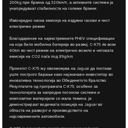
200kg при брзина од 320km/h, а активните системи ја
унапредуваат стабилноста на големи брзини.
Извонредно ниска емисија на издувни гасови и чист
електричен режим
Благодарение на најекстремните PHEV спецификации
на која било мобилна батерија во развој, C‑X75 ќе вози
60km во чист режим на електрично возило и неговата
емисија на CO2 паѓа под 89g/km.
Проектот C‑X75 му овозможува на Jaguar да постави
уште построго барање како најзначаен инвеститор во
иновативна технологија во Обединетото Кралство.
Резултатите од програмата C-X75, особено за
технологијата за напредни погонски системи и
композитни материјали со мала тежина, ја
демонстрираат водечката позиција на Jaguar во
областа на развојот и производството на
најсовремените автомобили.