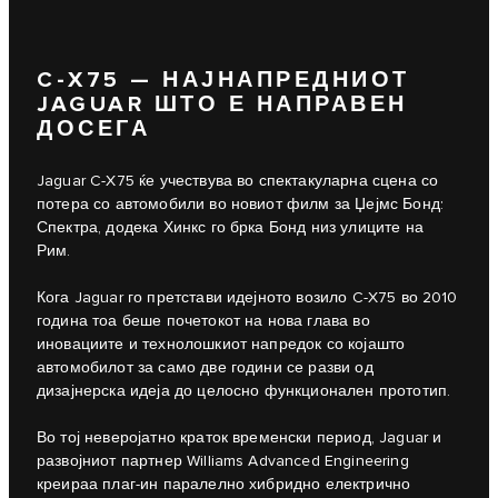
C‑X75 — НАЈНАПРЕДНИОТ
JAGUAR ШТО Е НАПРАВЕН
ДОСЕГА
Jaguar C‑X75 ќе учествува во спектакуларна сцена со
потера со автомобили во новиот филм за Џејмс Бонд:
Спектра, додека Хинкс го брка Бонд низ улиците на
Рим.
Кога Jaguar го претстави идејното возило C‑X75 во 2010
година тоа беше почетокот на нова глава во
иновациите и технолошкиот напредок со којашто
автомобилот за само две години се разви од
дизајнерска идеја до целосно функционален прототип.
Во тој неверојатно краток временски период, Jaguar и
развојниот партнер Williams Advanced Engineering
креираа плаг-ин паралелно хибридно електрично