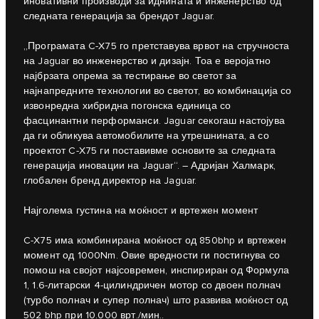
иновативни производи за иднината и инженерство од
следната генерација за брендот Jaguar.
„Програмата C‑X75 го претставува врвот на стручноста
на Jaguar во инженерство и дизајн. Тоа е веројатно
најбрзата опрема за тестирање во светот за
најнапредните технологии во светот, во комбинација со
извонредна хибридна погонска единица со
фасцинантни перформанси. Jaguar секогаш настојува
да ги обликува автомобилите на утрешнината, а со
проектот C‑X75 ги поставивме основите за следната
генерација иновации на Jaguar“. – Адријан Халмарк,
глобален бренд директор на Jaguar.
Најголема густина на моќност и вртежен момент
C‑X75 има комбинирана моќност од 850bhp и вртежен
момент од 1000Nm. Овие вредности ги постигнува со
помош на својот најсовремен, инспириран од Формула
1, 1.6-литарски 4-цилиндричен мотор со двоен полнач
(турбо полнач и супер полнач) што развива моќност од
502 bhp при 10.000 врт./мин..