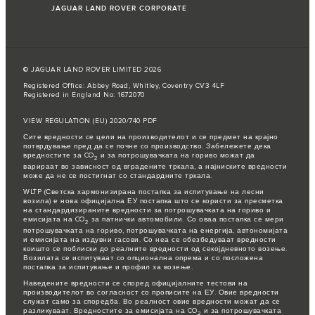
JAGUAR LAND ROVER CORPORATE
© JAGUAR LAND ROVER LIMITED 2026
Registered Office: Abbey Road, Whitley, Coventry CV3 4LF
Registered in England No: 1672070
VIEW REGULATION (EU) 2020/740 PDF
Сите вредности се цели на производителот и се предмет на крајно
потврдување пред да се почне со производство. Забележете дека
вредностите за CO
и за потрошувачката на гориво можат да
2
варираат во зависност од вградените тркала, а најниските вредности
може да не се постигнат со стандардните тркала.
WLTP (Светска хармонизирана постапка за испитување на лесни
возила) е нова официјална ЕУ постапка што се користи за пресметка
на стандардизираните вредности за потрошувачката на гориво и
емисијата на CO
за патнички автомобили. Со оваа постапка се мери
2
потрошувачката на гориво, потрошувачката на енергија, автономијата
и емисијата на издувни гасови. Со неа се обезбедуваат вредности
коишто се поблиски до реалните вредности од секојдневното возење.
Возилата се испитуваат со опционална опрема и со посложена
постапка за испитување и профил за возење.
Наведените вредности се според официјалните тестови на
производителот во согласност со прописите на ЕУ. Овие вредности
служат само за споредба. Во реалност овие вредности можат да се
разликуваат. Вредностите за емисијата на CO
и за потрошувачката
2