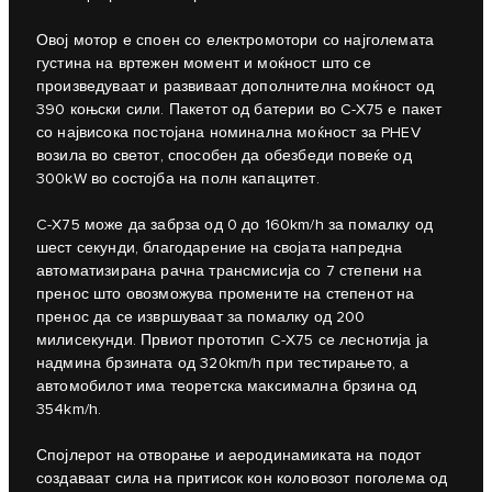
Овој мотор е споен со електромотори со најголемата
густина на вртежен момент и моќност што се
произведуваат и развиваат дополнителна моќност од
390 коњски сили. Пакетот од батерии во C-X75 е пакет
со највисока постојана номинална моќност за PHEV
возила во светот, способен да обезбеди повеќе од
300kW во состојба на полн капацитет.
C‑X75 може да забрза од 0 до 160km/h за помалку од
шест секунди, благодарение на својата напредна
автоматизирана рачна трансмисија со 7 степени на
пренос што овозможува промените на степенот на
пренос да се извршуваат за помалку од 200
милисекунди. Првиот прототип C‑X75 се леснотија ја
надмина брзината од 320km/h при тестирањето, а
автомобилот има теоретска максимална брзина од
354km/h.
Спојлерот на отворање и аеродинамиката на подот
создаваат сила на притисок кон коловозот поголема од