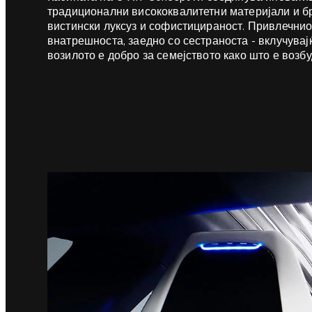
традиционални висококвалитетни материјали и бр
вистински луксуз и софистицираност. Привлечниот
внатрешноста, заедно со сестраноста - вклучувај
возилото е добро за семејството како што е возбу