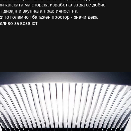
итанската мајсторска изработка за да се добие
 дизајн и вкупната практичност на
ќи го големиот багажен простор - значи дека
дливо за возачот.