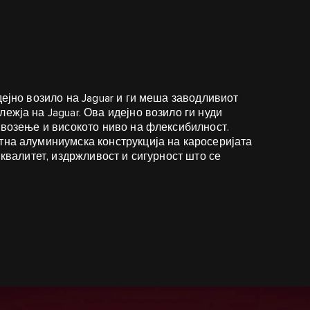
?
дејно возило на Jaguar и ги меша заводливиот
ежја на Jaguar. Ова идејно возило ги нуди
 возење и високото ниво на флексибилност.
тна алуминиумска конструкција на каросеријата
 квалитет, издржливост и сигурност што се