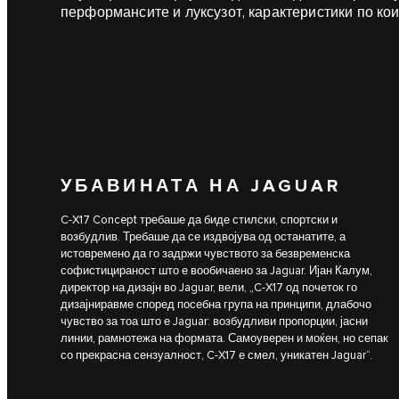
перформансите и луксузот, карактеристики по кои
УБАВИНАТА НА JAGUAR
C‑X17 Concept требаше да биде стилски, спортски и
возбудлив. Требаше да се издвојува од останатите, а
истовремено да го задржи чувството за безвременска
софистицираност што е вообичаено за Jaguar. Ијан Калум,
директор на дизајн во Jaguar, вели, „C‑X17 од почеток го
дизајниравме според посебна група на принципи, длабочо
чувство за тоа што е Jaguar: возбудливи пропорции, јасни
линии, рамнотежа на формата. Самоуверен и моќен, но сепак
со прекрасна сензуалност, C‑X17 е смел, уникатен Jaguar“.