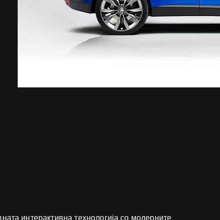
вната интерактивна технологија со модерните