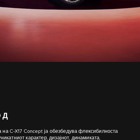
ОД
 на C-X17 Concept ја обезбедува флексибилноста
уникатниот карактер, дизајнот, динамиката,