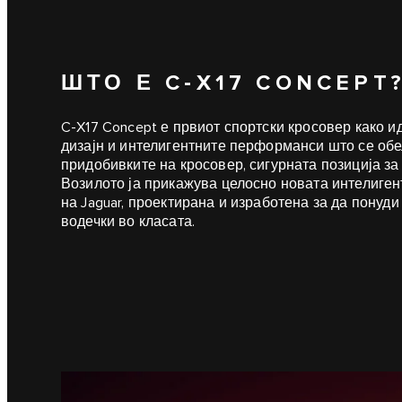
ШТО Е C‑X17 CONCEPT
C‑X17 Concept е првиот спортски кросовер како и
дизајн и интелигентните перформанси што се обел
придобивките на кросовер, сигурната позиција за
Возилото ја прикажува целосно новата интелиген
на Jaguar, проектирана и изработена за да понуди
водечки во класата.