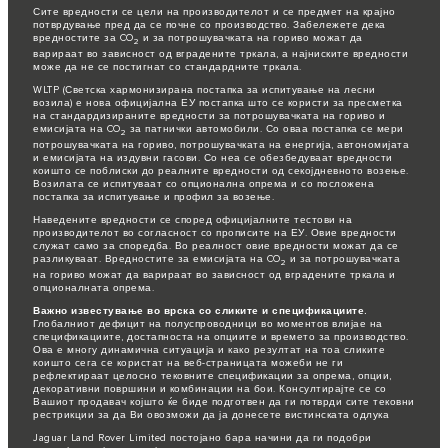
Сите вредности се цели на производителот и се предмет на крајно
потврдување пред да се почне со производство. Забележете дека
вредностите за CO
и за потрошувачката на гориво можат да
2
варираат во зависност од вградените тркала, а најниските вредности
може да не се постигнат со стандардните тркала.
WLTP (Светска хармонизирана постапка за испитување на лесни
возила) е нова официјална ЕУ постапка што се користи за пресметка
на стандардизираните вредности за потрошувачката на гориво и
емисијата на CO
за патнички автомобили. Со оваа постапка се мери
2
потрошувачката на гориво, потрошувачката на енергија, автономијата
и емисијата на издувни гасови. Со неа се обезбедуваат вредности
коишто се поблиски до реалните вредности од секојдневното возење.
Возилата се испитуваат со опционална опрема и со посложена
постапка за испитување и профил за возење.
Наведените вредности се според официјалните тестови на
производителот во согласност со прописите на ЕУ. Овие вредности
служат само за споредба. Во реалност овие вредности можат да се
разликуваат. Вредностите за емисијата на CO
и за потрошувачката
2
на гориво можат да варираат во зависност од вградените тркала и
опционалната опрема.
Важно известување во врска со сликите и спецификациите.
Глобалниот дефицит на полуспроводници во моментов влијае на
спецификациите, достапноста на опциите и времето за производство.
Ова е многу динамична ситуација и како резултат на тоа сликите
коишто сега се користат на веб-страницата можеби не ги
рефлектираат целосно тековните спецификации за опрема, опции,
декоративни површини и комбинации на бои. Консултирајте се со
Вашиот продавач којшто ќе биде подготвен да ги потврди сите тековни
рестрикции за да Ви овозможи да ја донесете вистинската одлука
Jaguar Land Rover Limited постојано бара начини да ги подобри