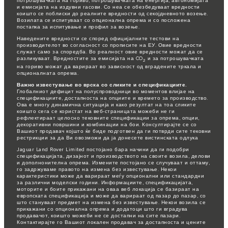
потрошувачката на гориво, потрошувачката на енергија, автономијата
и емисијата на издувни гасови. Со неа се обезбедуваат вредности
коишто се поблиски до реалните вредности од секојдневното возење.
Возилата се испитуваат со опционална опрема и со посложена
постапка за испитување и профил за возење.
Наведените вредности се според официјалните тестови на
производителот во согласност со прописите на ЕУ. Овие вредности
служат само за споредба. Во реалност овие вредности можат да се
разликуваат. Вредностите за емисијата на CO
и за потрошувачката
2
на гориво можат да варираат во зависност од вградените тркала и
опционалната опрема.
Важно известување во врска со сликите и спецификациите.
Глобалниот дефицит на полуспроводници во моментов влијае на
спецификациите, достапноста на опциите и времето за производство.
Ова е многу динамична ситуација и како резултат на тоа сликите
коишто сега се користат на веб-страницата можеби не ги
рефлектираат целосно тековните спецификации за опрема, опции,
декоративни површини и комбинации на бои. Консултирајте се со
Вашиот продавач којшто ќе биде подготвен да ги потврди сите тековни
рестрикции за да Ви овозможи да ја донесете вистинската одлука
Jaguar Land Rover Limited постојано бара начини да ги подобри
спецификацијата, дизајнот и производството на своите возила, делови
и дополнонителна опрема. Измените постојано се случуваат и оттаму,
го задржуваме правото на измена без известување. Некои
карактеристики може да варираат меѓу опционални или стандардни
за различни моделски години. Информациите, спецификацијата,
моторите и боите прикажани на оваа веб локација се базираат на
европската спецификација и може да варираат од пазар до пазар, со
што стануваат предмет на измена без известување. Некои возила се
прикажани со опционална опрема и додатоци што ги вградува
продавачот, коишто можеби не се достапни на сите пазари.
Контактирајте го Вашиот локален продавач за достапноста и цените