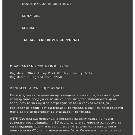
ПОЛИТИКА ЗА ПРИВАТНОСТ
КОЛАЧИЊА
SITEMAP
JAGUAR LAND ROVER CORPORATE
© JAGUAR LAND ROVER LIMITED 2026
Registered Office: Abbey Road, Whitley, Coventry CV3 4LF
Registered in England No: 1672070
VIEW REGULATION (EU) 2020/740 PDF
Сите вредности се цели на производителот и се предмет на крајно
потврдување пред да се почне со производство. Забележете дека
вредностите за CO
и за потрошувачката на гориво можат да
2
варираат во зависност од вградените тркала, а најниските вредности
може да не се постигнат со стандардните тркала.
WLTP (Светска хармонизирана постапка за испитување на лесни
возила) е нова официјална ЕУ постапка што се користи за пресметка
на стандардизираните вредности за потрошувачката на гориво и
емисијата на CO
за патнички автомобили. Со оваа постапка се мери
2