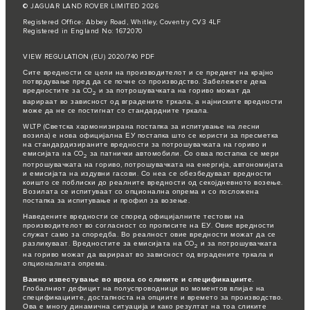
© JAGUAR LAND ROVER LIMITED 2026
Registered Office: Abbey Road, Whitley, Coventry CV3 4LF
Registered in England No: 1672070
VIEW REGULATION (EU) 2020/740 PDF
Сите вредности се цели на производителот и се предмет на крајно
потврдување пред да се почне со производство. Забележете дека
вредностите за CO
и за потрошувачката на гориво можат да
2
варираат во зависност од вградените тркала, а најниските вредности
може да не се постигнат со стандардните тркала.
WLTP (Светска хармонизирана постапка за испитување на лесни
возила) е нова официјална ЕУ постапка што се користи за пресметка
на стандардизираните вредности за потрошувачката на гориво и
емисијата на CO
за патнички автомобили. Со оваа постапка се мери
2
потрошувачката на гориво, потрошувачката на енергија, автономијата
и емисијата на издувни гасови. Со неа се обезбедуваат вредности
коишто се поблиски до реалните вредности од секојдневното возење.
Возилата се испитуваат со опционална опрема и со посложена
постапка за испитување и профил за возење.
Наведените вредности се според официјалните тестови на
производителот во согласност со прописите на ЕУ. Овие вредности
служат само за споредба. Во реалност овие вредности можат да се
разликуваат. Вредностите за емисијата на CO
и за потрошувачката
2
на гориво можат да варираат во зависност од вградените тркала и
опционалната опрема.
Важно известување во врска со сликите и спецификациите.
Глобалниот дефицит на полуспроводници во моментов влијае на
спецификациите, достапноста на опциите и времето за производство.
Ова е многу динамична ситуација и како резултат на тоа сликите