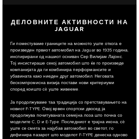
ДЕЛОВНИТЕ АКТИВНОСТИ НА
JAGUAR
Ги поместуваме границите на можното уште откога е
произведен првиот автомобил на Jaguar во 1935 година,
инспирирани од нашиот оснивач Сер Вилијам Лајонс.
Тој инсистираше секој автомобил што ќе го произведе
компанијата да ги комбинира перформансите и
убавината како ниеден друг автомобил. Неговата
бескомпромисна визија постави нови критериуми
според коишто сè уште живееме.
Ја продолжуваме таа традиција со претставувањето на
новиот F-TYPE. Овој врвен спортски двосед ја
продолжува почитуваната семејна лоза што почна со
моделите C, D и E‑Type. Последниот е трајна икона, сè
уште се смета за најубав автомобил во светот, го
дефинира пазарот што моделот F-TYPE денеска одново