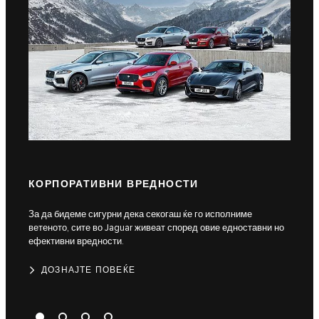
КОРПОРАТИВНИ ВРЕДНОСТИ
КВА
За да бидеме сигурни дека секогаш ќе го исполниме
Дозна
ветеното, сите во Jaguar живеат според овие едноставни но
сигур
ефективни вредности.
Д
ДОЗНАЈТЕ ПОВЕЌЕ