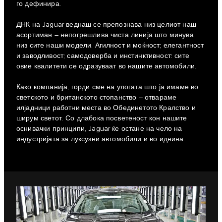
го дефинира.
ДНК на Jaguar веднаш се препознава низ целиот наш
асортиман – непогрешлива чиста линија што минува
низ сите наши модели. Агилност и моќност; елегантност
и заводливост; самодоверба и инстинктивност: сите
овие квалитети се одразуваат во нашите автомобили.
Како компанија, горди сме на улогата што ја имаме во
светското и британското стопанство – отвараме
илјадници работни места во Обединетото Кралство и
ширум светот. Со длабока посветеност кон нашите
оснивачки принципи, Jaguar ќе остане на чело на
индустријата за луксузни автомобили и во иднина.