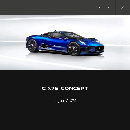
1/15
ИДЕЈНИ АВТОМОБИЛИ
C-X75
УЧЕСТВУВАЈТЕ ВО ДИСКУСИЈАТА
C‑X75 CONCEPT
Jaguar C‑X75