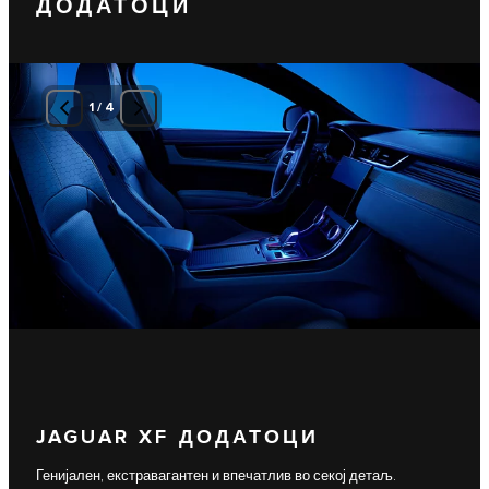
ДОДАТОЦИ
1
/
4
JAGUAR XF ДОДАТОЦИ
Генијален, екстравагантен и впечатлив во секој детаљ.