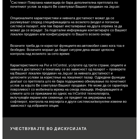
1
Системот Поврзана навигација ќе бара дополнителна претплата по
почетниот услов за којшто Ве советувал Вашиот продавач на Jaguar.
Опционалните карактеристики и нивната достапност можат да се
разликуваат според спецификацијата на возилото (модел и погонски
систем) и пазарот, или пак бараат инсталирање на друга опрема за да
можат да се вградат. За подетални информации контактирајте со Вашиот
локален продавач или конфигурирајте го Вашето возило онлајн.
Возачите треба да ги користат функциите-во-автомобил само кога тоа е
безбедно. Возачите мораат да бидат сигурни дека имаат целосна
контрола над возилото за сето време.
Карактеристиките на Pivi и InControl, услугите од трети страни, опциите и
нивната достапност и понатаму се во зависност од пазарот – проверете
кај Вашиот локален продавач на Jaguar за нивната достапност и
целосните услови за користење на локалниот пазар. Одредени функции
доаѓаат со претплата што ќе бара подоцнежно обновување по почетниот
услов за којшто Ве советувал Вашиот продавач. Не може да се гарантира
поврзливост со мобилната мрежа на секоја локација. Информациите и
сликите што се прикажани во однос на InControl технологијата,
вклучувајќи екрани или секвенци, се предмет на ажурирања на
софтверот, контрола на верзијата и други системски/визуелни измени во
зависност од избраните опции.
УЧЕСТВУВАЈТЕ ВО ДИСКУСИЈАТА