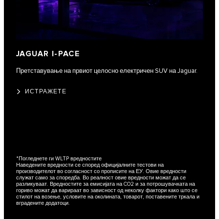
JAGUAR I-PACE
Претставување на првиот целосно електричен SUV на Jaguar.
ИСТРАЖЕТЕ
*
Погледнете ги WLTP вредностите
Наведените вредности се според официјалните тестови на
производителот во согласност со прописите на ЕУ. Овие вредности
служат само за споредба. Во реалност овие вредности можат да се
разликуваат. Вредностите за емисијата на CO2 и за потрошувачката на
гориво можат да варираат во зависност од неколку фактори како што се
стилот на возење, условите на околината, товарот, поставените тркала и
вградените додатоци.