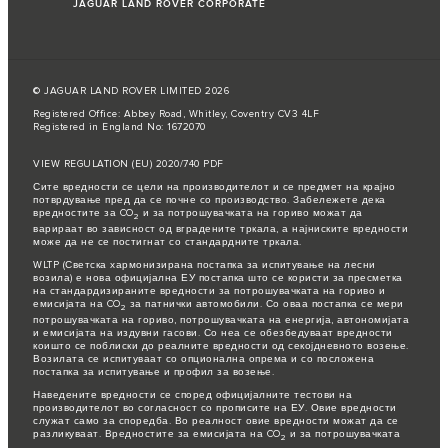
JAGUAR LAND ROVER CORPORATE
© JAGUAR LAND ROVER LIMITED 2026
Registered Office: Abbey Road, Whitley, Coventry CV3 4LF
Registered in England No: 1672070
VIEW REGULATION (EU) 2020/740 PDF
Сите вредности се цели на производителот и се предмет на крајно
потврдување пред да се почне со производство. Забележете дека
вредностите за CO
и за потрошувачката на гориво можат да
2
варираат во зависност од вградените тркала, а најниските вредности
може да не се постигнат со стандардните тркала.
WLTP (Светска хармонизирана постапка за испитување на лесни
возила) е нова официјална ЕУ постапка што се користи за пресметка
на стандардизираните вредности за потрошувачката на гориво и
емисијата на CO
за патнички автомобили. Со оваа постапка се мери
2
потрошувачката на гориво, потрошувачката на енергија, автономијата
и емисијата на издувни гасови. Со неа се обезбедуваат вредности
коишто се поблиски до реалните вредности од секојдневното возење.
Возилата се испитуваат со опционална опрема и со посложена
постапка за испитување и профил за возење.
Наведените вредности се според официјалните тестови на
производителот во согласност со прописите на ЕУ. Овие вредности
служат само за споредба. Во реалност овие вредности можат да се
разликуваат. Вредностите за емисијата на CO
и за потрошувачката
2