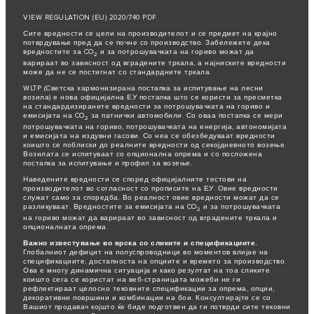
VIEW REGULATION (EU) 2020/740 PDF
Сите вредности се цели на производителот и се предмет на крајно
потврдување пред да се почне со производство. Забележете дека
вредностите за CO
и за потрошувачката на гориво можат да
2
варираат во зависност од вградените тркала, а најниските вредности
може да не се постигнат со стандардните тркала.
WLTP (Светска хармонизирана постапка за испитување на лесни
возила) е нова официјална ЕУ постапка што се користи за пресметка
на стандардизираните вредности за потрошувачката на гориво и
емисијата на CO
за патнички автомобили. Со оваа постапка се мери
2
потрошувачката на гориво, потрошувачката на енергија, автономијата
и емисијата на издувни гасови. Со неа се обезбедуваат вредности
коишто се поблиски до реалните вредности од секојдневното возење.
Возилата се испитуваат со опционална опрема и со посложена
постапка за испитување и профил за возење.
Наведените вредности се според официјалните тестови на
производителот во согласност со прописите на ЕУ. Овие вредности
служат само за споредба. Во реалност овие вредности можат да се
разликуваат. Вредностите за емисијата на CO
и за потрошувачката
2
на гориво можат да варираат во зависност од вградените тркала и
опционалната опрема.
Важно известување во врска со сликите и спецификациите.
Глобалниот дефицит на полуспроводници во моментов влијае на
спецификациите, достапноста на опциите и времето за производство.
Ова е многу динамична ситуација и како резултат на тоа сликите
коишто сега се користат на веб-страницата можеби не ги
рефлектираат целосно тековните спецификации за опрема, опции,
декоративни површини и комбинации на бои. Консултирајте се со
Вашиот продавач којшто ќе биде подготвен да ги потврди сите тековни