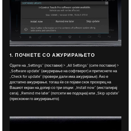
1. ПОЧНЕТЕ СО АЖУРИРАЊЕТО
Одете на „Settings“ (поставки) > „All Settings“ (сите поставки) >
„Software update“ (ажурирање на софтверот) и притиснете на
„Check for update“ (провери дали има ажурирање). Ако е
достапно ажурирање, тогаш ќе се појави скок прозорец на
Вашиот екран на допир со три опции: „Install now“ (инсталирај
сега), „Remind me later“ (потсети ме подоцна) или „Skip update“
(прескокни го ажурирањето).