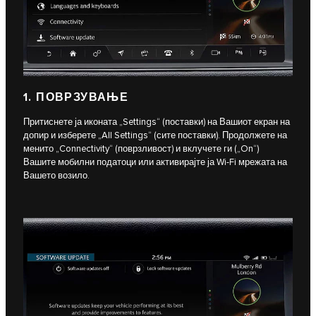
1. ПОВРЗУВАЊЕ
Притиснете ја иконата „Settings“ (поставки) на Вашиот екран на
допир и изберете „All Settings“ (сите поставки). Продолжете на
менито „Connectivity“ (поврзливост) и вклучете ги („On“)
Вашите мобилни податоци или активирајте ја Wi-Fi мрежата на
Вашето возило.