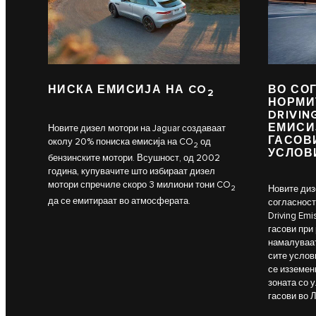
НИСКА ЕМИСИЈА НА CO
ВО СО
2
НОРМИТ
DRIVIN
ЕМИСИ
Новите дизел мотори на Jaguar создаваат
ГАСОВ
околу 20% пониска емисија на CO
од
2
УСЛОВ
бензинските мотори. Всушност, од 2002
година, купувачите што избираат дизел
мотори спречиле скоро 3 милиони тони CO
2
Новите диз
да се емитираат во атмосферата.
согласност
Driving Emi
гасови при
намалуваат
сите услов
се изземен
зоната со 
гасови во Л