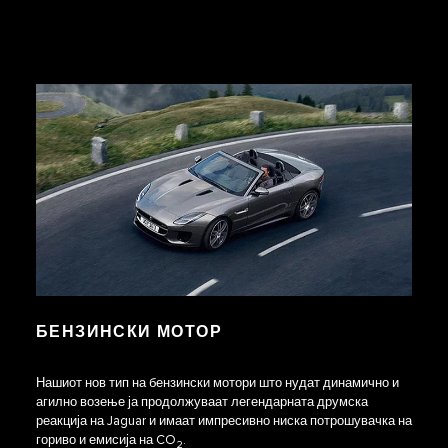
БЕНЗИНСКИ МОТОР
Нашиот нов тип на бензински мотори што нудат динамично и
агилно возење ја продолжуваат легендарната друмска
реакција на Jaguar и имаат импресивно ниска потрошувачка на
гориво и емисија на CO
.
2