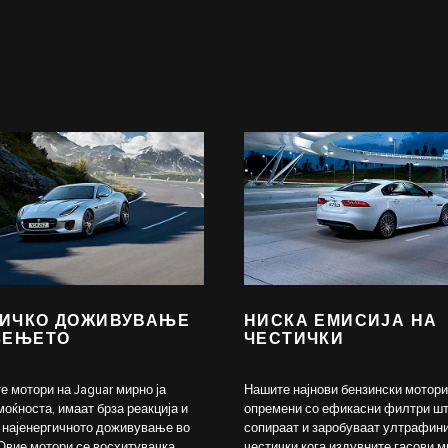
ИЧКО ДОЖИВУВАЊЕ
НИСКА ЕМИСИЈА НА
ЗЕЊЕТО
ЧЕСТИЧКИ
е мотори на Jaguar мирно ја
Нашите најнови бензински мотори
моќноста, имаат брза реакција и
опремени со ефикасни филтри шт
т најенергичното доживување во
сопираат и заробуваат ултрафин
Овие мотори се восхитувачка
честички кога издувните гасови 