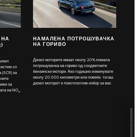
 НА
НАМАЛЕНА ПОТРОШУВАЧКА
)
НА ГОРИВО
X
Дизел моторите имаат околу 20% помала
дизел
потрошувачка на гориво од соодветните
систем со
бензински мотори. Ако годишно изминувате
 (SCR) за
околу 20.000 километри или повеќе, тогаш
вните
дизел моторот е поисплатлив избор за вас.
рижи за
ата на NO
.
x