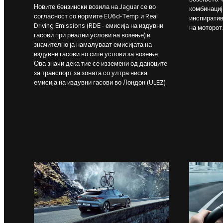
Новите бензински возила на Jaguar се во
комбинациј
согласност со нормите EU6d-Temp и Real
инспиратив
Driving Emissions (RDE - емисија на издувни
на моторот
гасови при реални услови на возење) и
значително ја намалуваат емисијата на
издувни гасови во сите услови за возење.
Ова значи дека тие се изземени од даноците
за транспорт за зоната со ултра ниска
емисија на издувни гасови во Лондон (ULEZ).