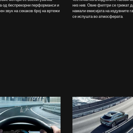
а од беспрекорни перформанси и
низ нив. Овие филтри се грижат д
ен звук на секаков број на вртежи
намали емисијата на издувните г
.
се испушта во атмосферата.