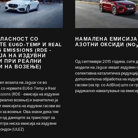
ГЛАСНОСТ СО
НАМАЛЕНА ЕМИСИЈА
Е EU6D-TEMP И REAL
АЗОТНИ ОКСИДИ (NO
G EMISSIONS (RDE -
ЈА НА ИЗДУВНИ
И ПРИ РЕАЛНИ
Од септември 2015 година, сите 
И НА ВОЗЕЊЕ)
модели на Jaguar имаат издувен 
селективна каталитичка редукција
дополнителна обработка на изду
ел возила на Jaguar се во
гасови (на пр. со AdBlue) што се г
 со нормите EU6d-Temp и Real
радикално намалување на емисиј
ssions (RDE - емисија на издувни
 реално возење) и значително ја
 емисијата на издувни гасови во
и за возење. Ова значи дека тие
и од даноците за транспорт за
ултра ниска емисија на издувни
ондон (ULEZ).