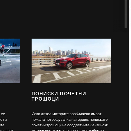
ПОНИСКИ ПОЧЕТНИ
ТРОШОЦИ
 се
Иако дизел моторите вообичаено имаат
о ги
помала потрошувачка на гориво, пониските
ите
почетни трошоци на соодветните бензински
минуваат
мотори често пати се поразумен избор за