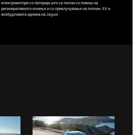
електромотори со батерија што се полни со помош на
регенеративното кочење и со приклучување на полнач, EV е
возбудливата иднина на Jaguar .