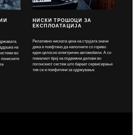
ИИ
НИСКИ ТРОШОЦИ ЗА
ЕКСПЛОАТАЦИЈА
Релативно ниската цена на струјата значи
државата,
дека е поефтино да наполните со гориво
оддршка на
еден целосно електричен автомобили. А со
системи во
помалиот број на подвижни делови во
о пониските
погонскиот систем што бараат сервисирање
те
тие се и поефитини за одржување.