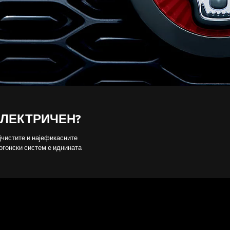
ЕЛЕКТРИЧЕН?
јчистите и најефикасните
огонски систем е иднината