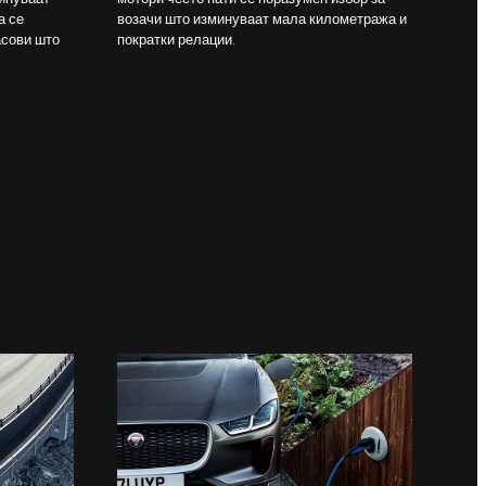
а се
возачи што изминуваат мала километража и
асови што
пократки релации.