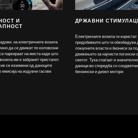
НОСТ И
ДРЖАВНИ СТИМУЛАЦ
АПНОСТ
Електричните возила ги користат
радови, на електричните возила
придобивките што ги обезбедува 
лено да се движат по коловозни
локалните власти и бизниси за п
 се паркираат на места каде што
движењето за најчисти погонски 
 возила им е забранет пристапот.
светот. Тука спаѓаат и значителн
 тие се изземени од даноците
даноци во споредба со соодветни
о емисија на издувни гасови.
бензински и дизел мотори.