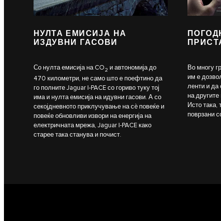
НУЛТА ЕМИСИЈА НА
ПОГОД
ИЗДУВНИ ГАСОВИ
ПРИСТ
Со нулта емисија на CO
и автономија до
Во многу г
2
им е дозво
470 километри, не само што е поефтино да
ленти и да
го полните Jaguar I‑PACE со гориво туку тој
на другите
има и нулта емисија на идувни гасови. А со
Исто така,
секојдневното приклучување на сè повеќе и
поврзани с
повеќе обновливи извори на енергија на
електричната мрежа, Jaguar I‑PACE како
старее така станува и почист.