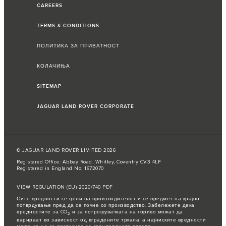
CAREERS
TERMS & CONDITIONS
ПОЛИТИКА ЗА ПРИВАТНОСТ
КОЛАЧИЊА
SITEMAP
JAGUAR LAND ROVER CORPORATE
© JAGUAR LAND ROVER LIMITED 2026
Registered Office: Abbey Road, Whitley, Coventry CV3 4LF
Registered in England No: 1672070
VIEW REGULATION (EU) 2020/740 PDF
Сите вредности се цели на производителот и се предмет на крајно
потврдување пред да се почне со производство. Забележете дека
вредностите за CO
и за потрошувачката на гориво можат да
2
варираат во зависност од вградените тркала, а најниските вредности