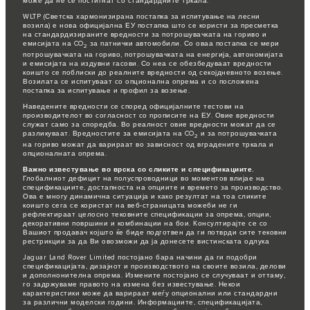
може да не се постигнат со стандардните тркала.
WLTP (Светска хармонизирана постапка за испитување на лесни
возила) е нова официјална ЕУ постапка што се користи за пресметка
на стандардизираните вредности за потрошувачката на гориво и
емисијата на CO
за патнички автомобили. Со оваа постапка се мери
2
потрошувачката на гориво, потрошувачката на енергија, автономијата
и емисијата на издувни гасови. Со неа се обезбедуваат вредности
коишто се поблиски до реалните вредности од секојдневното возење.
Возилата се испитуваат со опционална опрема и со посложена
постапка за испитување и профил за возење.
Наведените вредности се според официјалните тестови на
производителот во согласност со прописите на ЕУ. Овие вредности
служат само за споредба. Во реалност овие вредности можат да се
разликуваат. Вредностите за емисијата на CO
и за потрошувачката
2
на гориво можат да варираат во зависност од вградените тркала и
опционалната опрема.
Важно известување во врска со сликите и спецификациите.
Глобалниот дефицит на полуспроводници во моментов влијае на
спецификациите, достапноста на опциите и времето за производство.
Ова е многу динамична ситуација и како резултат на тоа сликите
коишто сега се користат на веб-страницата можеби не ги
рефлектираат целосно тековните спецификации за опрема, опции,
декоративни површини и комбинации на бои. Консултирајте се со
Вашиот продавач којшто ќе биде подготвен да ги потврди сите тековни
рестрикции за да Ви овозможи да ја донесете вистинската одлука
Jaguar Land Rover Limited постојано бара начини да ги подобри
спецификацијата, дизајнот и производството на своите возила, делови
и дополнонителна опрема. Измените постојано се случуваат и оттаму,
го задржуваме правото на измена без известување. Некои
карактеристики може да варираат меѓу опционални или стандардни
за различни моделски години. Информациите, спецификацијата,