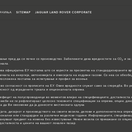
АЧИЊА
SITEMAP
JAGUAR LAND ROVER CORPORATE
вање пред да се почне со производство. Забележете дека вредностите за CO
и за 
2
ркала.
ова официјална ЕУ постапка што се користи за пресметка на стандардизираните вр
ачката на енергија, автономијата и емисијата на издувни гасови. Со неа се обезб
посложена постапка за испитување и профил за возење.
во согласност со прописите на ЕУ. Овие вредности служат само за споредба. Во р
исност од вградените тркала и опционалната опрема.
ефицит на полуспроводници во моментов влијае на спецификациите, достапноста н
можеби не ги рефлектираат целосно тековните спецификации за опрема, опции, де
за да Ви овозможи да ја донесете вистинската одлука
ијата, дизајнот и производството на своите возила, делови и дополнонителна опре
ионални или стандардни за различни моделски години. Информациите, спецификаци
стануваат предмет на измена без известување. Некои возила се прикажани со опци
 достапноста и цените на вашиот локален пазар.