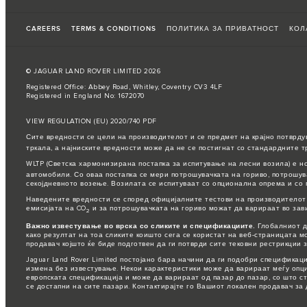
CAREERS
TERMS & CONDITIONS
ПОЛИТИКА ЗА ПРИВАТНОСТ
КОЛ
© JAGUAR LAND ROVER LIMITED 2026
Registered Office: Abbey Road, Whitley, Coventry CV3 4LF
Registered in England No: 1672070
VIEW REGULATION (EU) 2020/740 PDF
Сите вредности се цели на производителот и се предмет на крајно потврду
тркала, а најниските вредности може да не се постигнат со стандардните т
WLTP (Светска хармонизирана постапка за испитување на лесни возила) е н
автомобили. Со оваа постапка се мери потрошувачката на гориво, потрошув
секојдневното возење. Возилата се испитуваат со опционална опрема и со 
Наведените вредности се според официјалните тестови на производителот 
емисијата на CO
и за потрошувачката на гориво можат да варираат во зав
2
Важно известување во врска со сликите и спецификациите.
Глобалниот д
како резултат на тоа сликите коишто сега се користат на веб-страницата 
продавач којшто ќе биде подготвен да ги потврди сите тековни рестрикции 
Jaguar Land Rover Limited постојано бара начини да ги подобри спецификац
измена без известување. Некои карактеристики може да варираат меѓу опц
европската спецификација и може да варираат од пазар до пазар, со што 
се достапни на сите пазари. Контактирајте го Вашиот локален продавач за