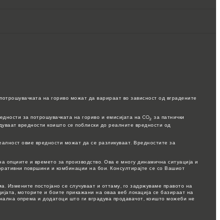
потрошувачката на гориво можат да варираат во зависност од вградените
едности за потрошувачката на гориво и емисијата на CO
за патнички
2
едуваат вредности коишто се поблиски до реалните вредности од
еалност овие вредности можат да се разликуваат. Вредностите за
а опциите и времето за производство. Ова е многу динамична ситуација и
коративни површини и комбинации на бои. Консултирајте се со Вашиот
ма. Измените постојано се случуваат и оттаму, го задржуваме правото на
јата, моторите и боите прикажани на оваа веб локација се базираат на
онална опрема и додатоци што ги вградува продавачот, коишто можеби не