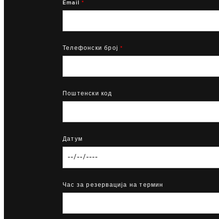
Email
*
Телефонски број
*
Поштенски код
Датум
Час за резервација на термин