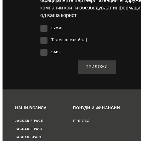
официјалните партнери, агенциите, здруж
компании кои ги обезбедуваат информаци
од ваша корист.
E-Mail
Телефонски број
SMS
НАШИ ВОЗИЛА
ПОНУДИ И ФИНАНСИИ
JAGUAR F‑PACE
ПРЕГЛЕД
JAGUAR E‑PACE
JAGUAR I‑PACE