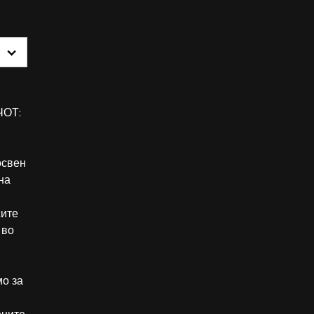
ОТ:
освен
на
сите
 во
о за