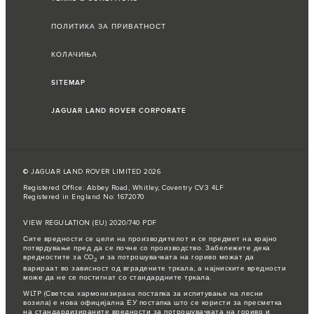
ПОЛИТИКА ЗА ПРИВАТНОСТ
КОЛАЧИЊА
SITEMAP
JAGUAR LAND ROVER CORPORATE
© JAGUAR LAND ROVER LIMITED 2026
Registered Office: Abbey Road, Whitley, Coventry CV3 4LF
Registered in England No: 1672070
VIEW REGULATION (EU) 2020/740 PDF
Сите вредности се цели на производителот и се предмет на крајно
потврдување пред да се почне со производство. Забележете дека
вредностите за CO
и за потрошувачката на гориво можат да
2
варираат во зависност од вградените тркала, а најниските вредности
може да не се постигнат со стандардните тркала.
WLTP (Светска хармонизирана постапка за испитување на лесни
возила) е нова официјална ЕУ постапка што се користи за пресметка
на стандардизираните вредности за потрошувачката на гориво и