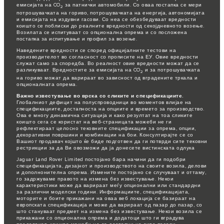
емисијата на CO
за патнички автомобили. Со оваа постапка се мери
2
потрошувачката на гориво, потрошувачката на енергија, автономијата
и емисијата на издувни гасови. Со неа се обезбедуваат вредности
коишто се поблиски до реалните вредности од секојдневното возење.
Возилата се испитуваат со опционална опрема и со посложена
постапка за испитување и профил за возење.
Наведените вредности се според официјалните тестови на
производителот во согласност со прописите на ЕУ. Овие вредности
служат само за споредба. Во реалност овие вредности можат да се
разликуваат. Вредностите за емисијата на CO
и за потрошувачката
2
на гориво можат да варираат во зависност од вградените тркала и
опционалната опрема.
Важно известување во врска со сликите и спецификациите.
Глобалниот дефицит на полуспроводници во моментов влијае на
спецификациите, достапноста на опциите и времето за производство.
Ова е многу динамична ситуација и како резултат на тоа сликите
коишто сега се користат на веб-страницата можеби не ги
рефлектираат целосно тековните спецификации за опрема, опции,
декоративни површини и комбинации на бои. Консултирајте се со
Вашиот продавач којшто ќе биде подготвен да ги потврди сите тековни
рестрикции за да Ви овозможи да ја донесете вистинската одлука
Jaguar Land Rover Limited постојано бара начини да ги подобри
спецификацијата, дизајнот и производството на своите возила, делови
и дополнонителна опрема. Измените постојано се случуваат и оттаму,
го задржуваме правото на измена без известување. Некои
карактеристики може да варираат меѓу опционални или стандардни
за различни моделски години. Информациите, спецификацијата,
моторите и боите прикажани на оваа веб локација се базираат на
европската спецификација и може да варираат од пазар до пазар, со
што стануваат предмет на измена без известување. Некои возила се
прикажани со опционална опрема и додатоци што ги вградува