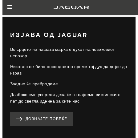
ИЗЈАВА ОД JAGUAR
Во срцето на нашата марка е духот на човековиот
непокор.
Никогаш не било посоодветно време тој дух да дојде до
израз.
Заедно ќе пребродиме.
Длабоко сме уверени дека ќе го најдеме вистинскиот
пат до светла иднина за сите нас.
ДОЗНАЈТЕ ПОВЕЌЕ