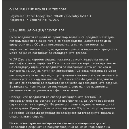
© JAGUAR LAND ROVER LIMITED 2026
Registered Office: Abbey Road, Whitley, Coventry CV3 4LF
Registered in England No: 1672070
VIEW REGULATION (EU) 2020/740 PDF
Сите вредности се цели на производителот и се предмет на крајно
потврдување пред да се почне со производство. Забележете дека
вредностите за CO
и за потрошувачката на гориво можат да
2
варираат во зависност од вградените тркала, а најниските вредности
може да не се постигнат со стандардните тркала.
WLTP (Светска хармонизирана постапка за испитување на лесни
возила) е нова официјална ЕУ постапка што се користи за пресметка
на стандардизираните вредности за потрошувачката на гориво и
емисијата на CO
за патнички автомобили. Со оваа постапка се мери
2
потрошувачката на гориво, потрошувачката на енергија, автономијата
и емисијата на издувни гасови. Со неа се обезбедуваат вредности
коишто се поблиски до реалните вредности од секојдневното возење.
Возилата се испитуваат со опционална опрема и со посложена
постапка за испитување и профил за возење.
Наведените вредности се според официјалните тестови на
производителот во согласност со прописите на ЕУ. Овие вредности
служат само за споредба. Во реалност овие вредности можат да се
разликуваат. Вредностите за емисијата на CO
и за потрошувачката
2
на гориво можат да варираат во зависност од вградените тркала и
опционалната опрема.
Важно известување во врска со сликите и спецификациите.
Глобалниот дефицит на полуспроводници во моментов влијае на