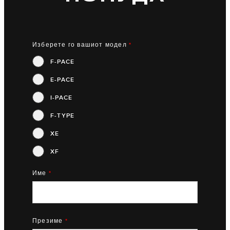
Изберете го вашиот модел
*
F-PACE
E-PACE
I-PACE
F-TYPE
XE
XF
Име
*
Презиме
*